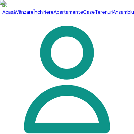
Acasă
Vânzare
Închiriere
Apartamente
Case
Terenuri
Ansamblu