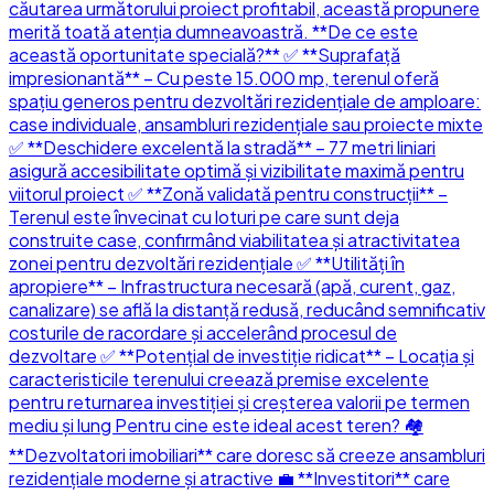
căutarea următorului proiect profitabil, această propunere
merită toată atenția dumneavoastră. **De ce este
această oportunitate specială?** ✅ **Suprafață
impresionantă** – Cu peste 15.000 mp, terenul oferă
spațiu generos pentru dezvoltări rezidențiale de amploare:
case individuale, ansambluri rezidențiale sau proiecte mixte
✅ **Deschidere excelentă la stradă** – 77 metri liniari
asigură accesibilitate optimă și vizibilitate maximă pentru
viitorul proiect ✅ **Zonă validată pentru construcții** –
Terenul este învecinat cu loturi pe care sunt deja
construite case, confirmând viabilitatea și atractivitatea
zonei pentru dezvoltări rezidențiale ✅ **Utilități în
apropiere** – Infrastructura necesară (apă, curent, gaz,
canalizare) se află la distanță redusă, reducând semnificativ
costurile de racordare și accelerând procesul de
dezvoltare ✅ **Potențial de investiție ridicat** – Locația și
caracteristicile terenului creează premise excelente
pentru returnarea investiției și creșterea valorii pe termen
mediu și lung Pentru cine este ideal acest teren? 🏘️
**Dezvoltatori imobiliari** care doresc să creeze ansambluri
rezidențiale moderne și atractive 💼 **Investitori** care