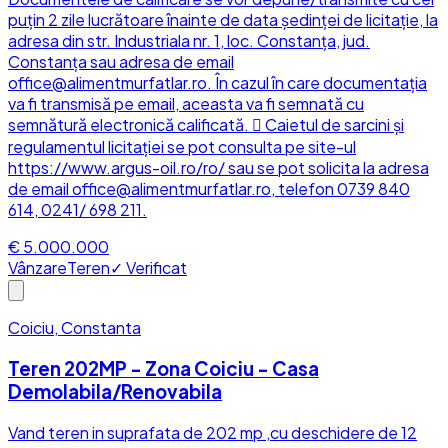
puțin 2 zile lucrătoare înainte de data ședinței de licitație, la
adresa din str. Industriala nr. 1, loc. Constanța, jud.
Constanța sau adresa de email
office@alimentmurfatlar.ro. În cazul în care documentația
va fi transmisă pe email, aceasta va fi semnată cu
semnătură electronică calificată.  Caietul de sarcini și
regulamentul licitației se pot consulta pe site-ul
https://www.argus-oil.ro/ro/ sau se pot solicita la adresa
de email office@alimentmurfatlar.ro, telefon 0739 840
614, 0241/ 698 211.
€ 5.000.000
Vânzare
Teren
✓ Verificat
Coiciu, Constanta
Teren 202MP - Zona Coiciu - Casa
Demolabila/Renovabila
Vand teren in suprafata de 202 mp ,cu deschidere de 12