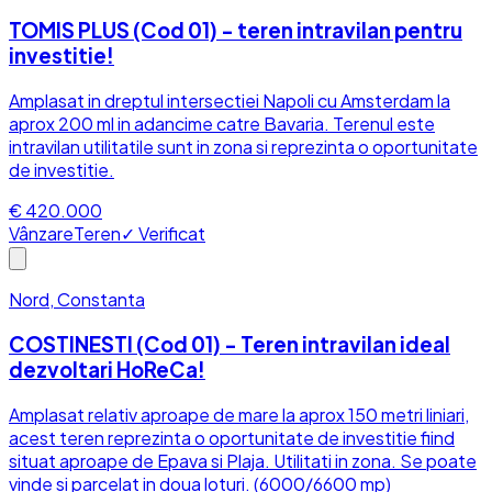
TOMIS PLUS (Cod 01) - teren intravilan pentru
investitie!
Amplasat in dreptul intersectiei Napoli cu Amsterdam la
aprox 200 ml in adancime catre Bavaria. Terenul este
intravilan utilitatile sunt in zona si reprezinta o oportunitate
de investitie.
€ 420.000
Vânzare
Teren
✓ Verificat
Nord, Constanta
COSTINESTI (Cod 01) - Teren intravilan ideal
dezvoltari HoReCa!
Amplasat relativ aproape de mare la aprox 150 metri liniari,
acest teren reprezinta o oportunitate de investitie fiind
situat aproape de Epava si Plaja. Utilitati in zona. Se poate
vinde si parcelat in doua loturi. (6000/6600 mp)