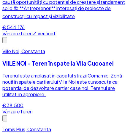
caută oportunități cu potențial de creștere și randament
solid 🏗️ **Antreprenori** interesați de proiecte de
construcții cu impact și vizibilitate
€ 544.176
Vânzare
Teren
✓ Verificat
Viile Noi, Constanta
VIILE NOI - Teren în spate la Vila Cucoanei
Terenul este amplasat în capatul strazii Comarnic. Zonă
nouă în spatele cartierului Viile Noi este cunoscuta ca
potential de dezvoltare cartier case noi. Terenul are
utilitati in apropiere.
€ 38.500
Vânzare
Teren
Tomis Plus, Constanta