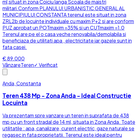
ml,situat in zona Coiciu langa Scoala de maistri
militari.Conform PLANULUI URBANISTIC GENERAL AL
MUNICIPIULUI CONSTANTA terenul este situat in zona
ZRL2b de locuinte individuale cu maxim P+2 si are conform
PUZ aprobat un POTmaxim =35% si un CUTmaxim =1.0
Terenul are pe el o casa veche renovabila/demolabila si
beneficiaza de utilitati apa , electricitate iar gazele sunt in
fata casei.
€ 89.000
Vânzare
Teren
✓ Verificat
Anda, Constanta
Teren 438 Mp - Zona Anda - Ideal Constructie
Locuinta
Va prezentam spre vanzare un teren in suprafata de 438
mp cu un front stradal de 14 ml, situata in Zona Anda. Toate
utilitatile : apa, canalizare, curent electric, gaze naturale se
regasec in fata proprietatii. Terenul este ideal pentru