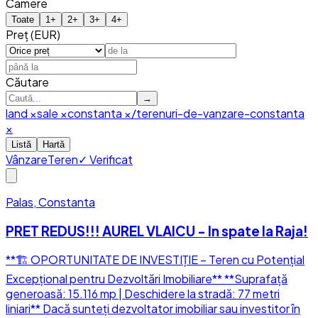
Camere
Toate
1
+
2
+
3
+
4
+
Preț (EUR)
Căutare
→
land
×
sale
×
constanta
×
/terenuri-de-vanzare-constanta
×
Listă
Hartă
Vânzare
Teren
✓ Verificat
Palas, Constanta
PRET REDUS!!! AUREL VLAICU - In spate la Raja!
**🏗️ OPORTUNITATE DE INVESTIȚIE – Teren cu Potențial
Excepțional pentru Dezvoltări Imobiliare** **Suprafață
generoasă: 15.116 mp | Deschidere la stradă: 77 metri
liniari** Dacă sunteți dezvoltator imobiliar sau investitor în