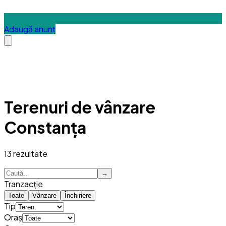
Adaugă anunț
Terenuri de vânzare
Constanța
13
rezultate
→
Tranzacție
Toate
Vânzare
Închiriere
Tip
Oraș