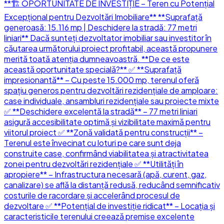
**🏗️ OPORTUNITATE DE INVESTIȚIE – Teren cu Potențial
Excepțional pentru Dezvoltări Imobiliare** **Suprafață
generoasă: 15.116 mp | Deschidere la stradă: 77 metri
liniari** Dacă sunteți dezvoltator imobiliar sau investitor în
căutarea următorului proiect profitabil, această propunere
merită toată atenția dumneavoastră. **De ce este
această oportunitate specială?** ✅ **Suprafață
impresionantă** – Cu peste 15.000 mp, terenul oferă
spațiu generos pentru dezvoltări rezidențiale de amploare:
case individuale, ansambluri rezidențiale sau proiecte mixte
✅ **Deschidere excelentă la stradă** – 77 metri liniari
asigură accesibilitate optimă și vizibilitate maximă pentru
viitorul proiect ✅ **Zonă validată pentru construcții** –
Terenul este învecinat cu loturi pe care sunt deja
construite case, confirmând viabilitatea și atractivitatea
zonei pentru dezvoltări rezidențiale ✅ **Utilități în
apropiere** – Infrastructura necesară (apă, curent, gaz,
canalizare) se află la distanță redusă, reducând semnificativ
costurile de racordare și accelerând procesul de
dezvoltare ✅ **Potențial de investiție ridicat** – Locația și
caracteristicile terenului creează premise excelente