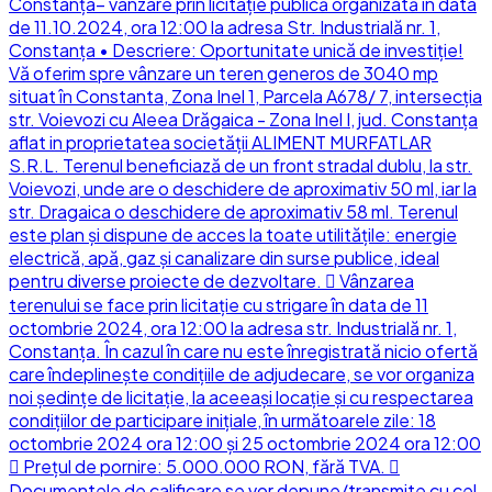
Constanța– vânzare prin licitație publică organizată în data
de 11.10.2024, ora 12:00 la adresa Str. Industrială nr. 1,
Constanța • Descriere: Oportunitate unică de investiție!
Vă oferim spre vânzare un teren generos de 3040 mp
situat în Constanta, Zona Inel 1, Parcela A678/ 7, intersecția
str. Voievozi cu Aleea Drăgaica - Zona Inel I, jud. Constanța
aflat in proprietatea societății ALIMENT MURFATLAR
S.R.L. Terenul beneficiază de un front stradal dublu, la str.
Voievozi, unde are o deschidere de aproximativ 50 ml, iar la
str. Dragaica o deschidere de aproximativ 58 ml. Terenul
este plan și dispune de acces la toate utilităţile: energie
electrică, apă, gaz și canalizare din surse publice, ideal
pentru diverse proiecte de dezvoltare.  Vânzarea
terenului se face prin licitație cu strigare în data de 11
octombrie 2024, ora 12:00 la adresa str. Industrială nr. 1,
Constanța. În cazul în care nu este înregistrată nicio ofertă
care îndeplinește condițiile de adjudecare, se vor organiza
noi ședințe de licitație, la aceeași locație și cu respectarea
condițiilor de participare inițiale, în următoarele zile: 18
octombrie 2024 ora 12:00 și 25 octombrie 2024 ora 12:00
 Prețul de pornire: 5.000.000 RON, fără TVA. 
Documentele de calificare se vor depune/transmite cu cel