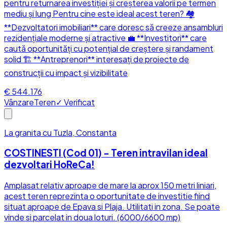
pentru returnarea investiției și creșterea valorii pe termen
mediu și lung Pentru cine este ideal acest teren? 🏘️
**Dezvoltatori imobiliari** care doresc să creeze ansambluri
rezidențiale moderne și atractive 💼 **Investitori** care
caută oportunități cu potențial de creștere și randament
solid 🏗️ **Antreprenori** interesați de proiecte de
construcții cu impact și vizibilitate
€ 544.176
Vânzare
Teren
✓ Verificat
La granita cu Tuzla, Constanta
COSTINESTI (Cod 01) - Teren intravilan ideal
dezvoltari HoReCa!
Amplasat relativ aproape de mare la aprox 150 metri liniari,
acest teren reprezinta o oportunitate de investitie fiind
situat aproape de Epava si Plaja. Utilitati in zona. Se poate
vinde si parcelat in doua loturi. (6000/6600 mp)