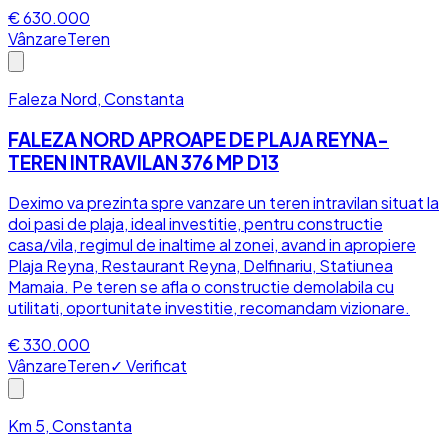
€ 630.000
Vânzare
Teren
Faleza Nord, Constanta
FALEZA NORD APROAPE DE PLAJA REYNA-
TEREN INTRAVILAN 376 MP D13
Deximo va prezinta spre vanzare un teren intravilan situat la
doi pasi de plaja, ideal investitie, pentru constructie
casa/vila, regimul de inaltime al zonei, avand in apropiere
Plaja Reyna, Restaurant Reyna, Delfinariu, Statiunea
Mamaia. Pe teren se afla o constructie demolabila cu
utilitati, oportunitate investitie, recomandam vizionare.
€ 330.000
Vânzare
Teren
✓ Verificat
Km 5, Constanta