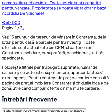
constructia unei locuinte. Toate actele sunt pregatite
pentru vanzare. Proprietatea se poate vizita doar in baza
Acordului De Vizionare!
€ 60.000
Pagina
1
/
2
›
Vezi 13 anunțuri de terenuri de vânzare în Constanța, de la
loturi pentru casă la parcele pentru investiții. Toate
ofertele sunt actualizate din CRM-ul partenerilor
Constanța Imobiliare, cu suprafață, deschidere și utilități
specificate.
Folosește filtrele pentru buget, suprafață, număr de
camere și caracteristici suplimentare, apoi contactează
direct agenții. Pentru context de preț pe cartiere consultă
pagina de prețuri imobiliare Constanța și ghidurile locale de
zonă, utile când compari oferte din mai multe cartiere.
Întrebări frecvente
Câte terenuri de vânzare sunt disponibile în Constanța?