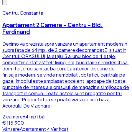
Centru, Constanta
Apartament 2 Camere - Centru - Bld.
Ferdinand
Deximo va prezinta spre vanzare un apartament modern in
suprafata de 64 mp , de 2 camere decomandatE, situat in
CentruL ORASULUI, la etajul 3 al unui bloc de 4 etaje,
compartimentat astfel : living, hol, bucatarie semideschisa,
dormitor, grup sanitar, balcon. La interior, dispune de
finisaje modern, se vinde nemobilat , dotat cu centrala pe
gaze. Imobilul este amplasat excelent, aproape de toate
punctele de interes ale orasului, de magazine si mijloace de
transport in comun. Toate actele sunt pregatite pentru
vanzare. Proprietatea se poate vizita doar in baza
Acordului De Vizionare!
2
camere
64
mp
1
băi
€ 115.900
Vânzare
Apartament
✓ Verificat