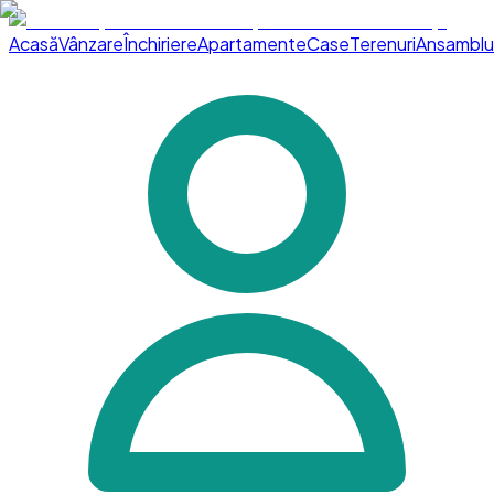
Acasă
Vânzare
Închiriere
Apartamente
Case
Terenuri
Ansamblu