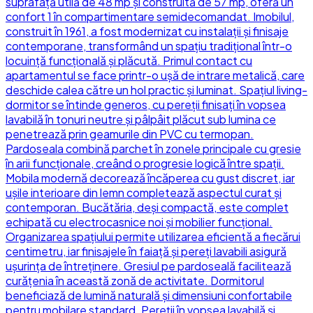
suprafață utilă de 48 mp și construită de 57 mp, oferă un
confort 1 în compartimentare semidecomandat. Imobilul,
construit în 1961, a fost modernizat cu instalații și finisaje
contemporane, transformând un spațiu tradițional într-o
locuință funcțională și plăcută. Primul contact cu
apartamentul se face printr-o ușă de intrare metalică, care
deschide calea către un hol practic și luminat. Spațiul living-
dormitor se întinde generos, cu pereții finisați în vopsea
lavabilă în tonuri neutre și pâlpâit plăcut sub lumina ce
penetrează prin geamurile din PVC cu termopan.
Pardoseala combină parchet în zonele principale cu gresie
în arii funcționale, creând o progresie logică între spații.
Mobila modernă decorează încăperea cu gust discret, iar
ușile interioare din lemn completează aspectul curat și
contemporan. Bucătăria, deși compactă, este complet
echipată cu electrocasnice noi și mobilier funcțional.
Organizarea spațiului permite utilizarea eficientă a fiecărui
centimetru, iar finisajele în faiață și pereți lavabili asigură
ușurința de întreținere. Gresiul pe pardoseală facilitează
curățenia în această zonă de activitate. Dormitorul
beneficiază de lumină naturală și dimensiuni confortabile
pentru mobilare standard. Pereții în vopsea lavabilă și