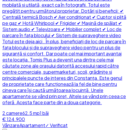
mobilată și utilată, exact ca în fotografii. Totul este
pregătit pentru următorul proprietar. Dotări și beneficii: ✔
Centrală termică Bosch ✔ Aer condiționat ✔ Cuptor și plită
pe gaz ✔ Hotă Whirlpool ✔ Frigider ✔ Mașină de spălat ✔
Sistem audio ✔ Televizoare ✔ Mobilier complet ✔ Loc de
parcare în fața blocului ✔ Sistem de supraveghere video
Totul este deja aici . În plus, beneficiați de loc de parcare în
fața blocului și de supraveghere video pentru un plus de
siguranță și confort. Dar poate cel mai important avantaj
este locația. Tomis Plus a devenit una dintre cele mai
căutate zone ale orașului datorită accesului rapid către
centre comerciale, supermarketuri, școli, grădinițe și
principalele puncte de interes din Constanța. Este genul
de proprietate care funcționează la fel de bine pentru
cineva care își caută următoarea locuință. Unele
apartamente se vând prin preț. Altele se vând prin ceea ce
oferă. Acesta face parte din a doua categorie.
2
camere
62.5
mp
1
băi
€ 124.900
Vânzare
Apartament
✓ Verificat