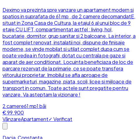
Deximo va prezinta spre vanzare un apartament modern si
spatios in suprafata de 61 mp , de 2 camere decomandatE,
situat in Zona Casa de Cultura, la etajul 6 al unui bloc de 9
etaje CU LIFT, compartimentat astfel : living, hol,
bucatarie, dormitor, grup sanitar si 2 balcoane. La interior, a
fost complet renovat, instalatii noi, dispune de finisaje
moderne, se vinde mobilat si utilat complet dupa cum se
poate vedea in fotografii, dotat cu centrala pe gaze si
aparat de aer conditionat. Locuinta beneficiaza de loc de
parcare rezervat de la primarie, ce se poate transfera
viitorului proprietar. Imobilul se afla aproape de
supermarketuri, magazine, piata, scoli, licee si mijloace de
transport in comun. Toate actele sunt pregatite pentru
vanzare. Va asteptam la vizionare !
2
camere
61
mp
1
băi
€ 99.900
Vânzare
Apartament
✓ Verificat
Dacia, Constanta