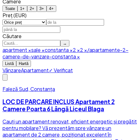
Camere
Toate
1
+
2
+
3
+
4
+
Preț (EUR)
Căutare
→
apartment
×
sale
×
constanta
×
2
×
2
×
/apartamente-2-
camere-de-vanzare-constanta
×
Listă
Hartă
Vânzare
Apartament
✓ Verificat
Faleză Sud, Constanța
LOC DE PARCARE INCLUS Apartament 2
Camere Poarta 6 Lângă Liceul Blaga
Cauți un apartament renovat, eficient energetic și pregătit
pentru mobilare? Vă prezentăm spre vânzare un
apartament de 2 camere, poziționat excelent în