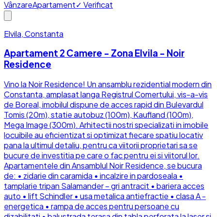
Vânzare
Apartament
✓ Verificat
Elvila, Constanta
Apartament 2 Camere - Zona Elvila - Noir
Residence
Vino la Noir Residence! Un ansamblu rezidential modern din
Constanta, amplasat langa Registrul Comertului, vis-a-vis
de Boreal, imobilul dispune de acces rapid din Bulevardul
Tomis (20m), statie autobuz (100m), Kaufland (100m),
Mega Image (300m). Arhitectii nostri specializati in imobile
locuibile au eficientizat si optimizat fiecare spatiu locativ
pana la ultimul detaliu, pentru ca viitorii proprietari sa se
bucure de investitia pe care o fac pentru ei si viitorul lor.
Apartamentele din Ansamblul Noir Residence, se bucura
de: • zidarie din caramida • incalzire in pardoseala •
tamplarie tripan Salamander – gri antracit • bariera acces
auto • lift Schindler • usa metalica antiefractie • clasa A -
energetica • rampa de acces pentru persoane cu
dizabilitati • balustrada terasa din tabla perforata la laser si