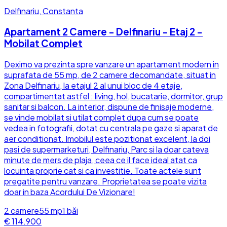
Delfinariu, Constanta
Apartament 2 Camere - Delfinariu - Etaj 2 -
Mobilat Complet
Deximo va prezinta spre vanzare un apartament modern in
suprafata de 55 mp, de 2 camere decomandate, situat in
Zona Delfinariu, la etajul 2 al unui bloc de 4 etaje,
compartimentat astfel : living, hol, bucatarie, dormitor, grup
sanitar si balcon. La interior, dispune de finisaje moderne,
se vinde mobilat si utilat complet dupa cum se poate
vedea in fotografii, dotat cu centrala pe gaze si aparat de
aer conditionat. Imobilul este pozitionat excelent, la doi
pasi de supermarketuri, Delfinariu, Parc si la doar cateva
minute de mers de plaja, ceea ce il face ideal atat ca
locuinta proprie cat si ca investitie. Toate actele sunt
pregatite pentru vanzare. Proprietatea se poate vizita
doar in baza Acordului De Vizionare!
2
camere
55
mp
1
băi
€ 114.900