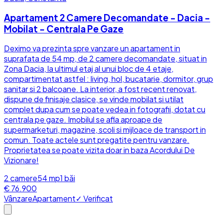
Apartament 2 Camere Decomandate - Dacia -
Mobilat - Centrala Pe Gaze
Deximo va prezinta spre vanzare un apartament in
suprafata de 54 mp, de 2 camere decomandate, situat in
Zona Dacia, la ultimul etaj al unui bloc de 4 etaje,
compartimentat astfel : living, hol, bucatarie, dormitor, grup
sanitar si 2 balcoane. La interior, a fost recent renovat,
dispune de finisaje clasice, se vinde mobilat si utilat
complet dupa cum se poate vedea in fotografii, dotat cu
centrala pe gaze. Imobilul se afla aproape de
supermarketuri, magazine, scoli si mijloace de transport in
comun. Toate actele sunt pregatite pentru vanzare.
Proprietatea se poate vizita doar in baza Acordului De
Vizionare!
2
camere
54
mp
1
băi
€ 76.900
Vânzare
Apartament
✓ Verificat