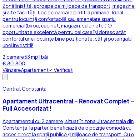
Zonă liniștită, aproape de mijloace de transport, magazine
și alte facilități. Loc de parcare platit la primarie. Ideal
pentru locuință confortabilă sau amenajare spațiu
comercial (birou, cabinet, magazin, salon etc.) O
oportunitate excelentă pentru cei care își doresc atât
confortul unei locuințe bine poziționate, cât și potențialul
unei investiții!
2
camere
53
mp
1
băi
€ 80.800
Vânzare
Apartament
✓ Verificat
Central, Constanța
Apartament Ultracentral - Renovat Complet -
Full Accesorizat !
Apartamentul cu 2 camere, situat în zona ultracentrala din
Constanța, la parter, beneficiază de o poziție comodă cu
acces direct la spații publice și mijloace de transport. Cu o