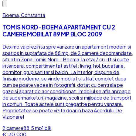
Boema, Constanta
TOMIS NORD-BOEMA APARTAMENT CU 2
CAMERE MOBILAT 89 MP BLOC 2009
Deximo va prezinta spre vanzare un apartament modern si
spatios in suprafata de 88 mp, de 2 camere decomandate,
situat in Zona Tomis Nord - Boema, la etaj 7 cu lift si curte
interioara, compartimentat astfel : living, hol, bucatarie,
dormitor, grup sanitar si balcin. La interior, dispune de
finisaje moderne, se vinde mobilat si utilat complet dupa
cum se poate vedea in fotografii, dotat cu centrala pe
gaze si aparat de aer conditionat. Imobilul se afla aproape
de supermarketuri, magazine, scoli si mijloace de transport
in comun. Toate actele sunt pregatite pentru vanzare.
Proprietatea se poate vizita doar in baza Acordului De
Vizionare!
2
camere
88.5
mp
1
băi
€ 130.000