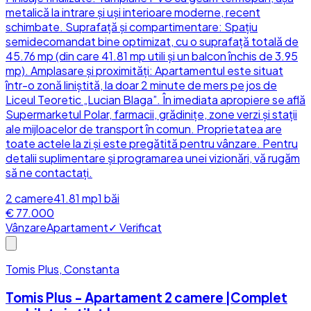
metalică la intrare și uși interioare moderne, recent
schimbate. Suprafață și compartimentare: Spațiu
semidecomandat bine optimizat, cu o suprafață totală de
45.76 mp (din care 41.81 mp utili și un balcon închis de 3.95
mp). Amplasare și proximități: Apartamentul este situat
într-o zonă liniștită, la doar 2 minute de mers pe jos de
Liceul Teoretic „Lucian Blaga”. În imediata apropiere se află
Supermarketul Polar, farmacii, grădinițe, zone verzi și stații
ale mijloacelor de transport în comun. Proprietatea are
toate actele la zi și este pregătită pentru vânzare. Pentru
detalii suplimentare și programarea unei vizionări, vă rugăm
să ne contactați.
2
camere
41.81
mp
1
băi
€ 77.000
Vânzare
Apartament
✓ Verificat
Tomis Plus, Constanta
Tomis Plus - Apartament 2 camere |Complet