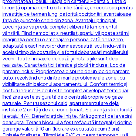
proximitatea Liceului Blaga din cartierul Poarta 6. Este o
locuință optimă pentru o familie tânără, un cuplu sau pentru
investiție pe termen lung, datorită poziționării avantajoase
față de punctele cheie din zonă. Avantajul principal:
Locuința se va preda complet eliberată la momentul
vânzării. Fiind nemobilat și neutilat, spațiul vă poate stârni
imaginația pentru o amenajare personalizată de la zero,
adaptată exact nevoilor dumneavoastră, scutindu-vă în
același timp de costurile și efortul debarasării mobilierului
vechi. Toate finisajele de bază și instalațiile sunt deja
realizate. Caracteristici tehnice și dotări incluse: Loc de
parcare inclus: Proprietatea dispune de un loc de parcare
auto, rezolvând una dintre marile probleme ale zonei, cu
vizibilitate din balconul apartamentului. Confort termic și
costuri reduse: Blocul este complet anvelopat termic, iar
încălzirea este asigurată de o centrală proprie pe gaze
naturale. Pentru sezonul cald, apartamentul are deja
instalate 2 unități de aer condiționat. Siguranță structurală
la etajul 4/4: Beneficiați de liniște, fără zgomot de la vecini
deasupra. Terasa blocului a fost refăcută integral și deține
garanție valabilă 10 ani (lucrare executată acum 3 ani).
Finisaje finalizate: Tâmplărie PVC cu geam termopan, ușă