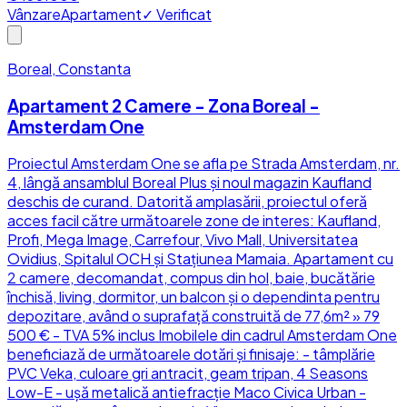
Vânzare
Apartament
✓ Verificat
Boreal, Constanta
Apartament 2 Camere - Zona Boreal -
Amsterdam One
Proiectul Amsterdam One se afla pe Strada Amsterdam, nr.
4, lângă ansamblul Boreal Plus și noul magazin Kaufland
deschis de curand. Datorită amplasării, proiectul oferă
acces facil către următoarele zone de interes: Kaufland,
Profi, Mega Image, Carrefour, Vivo Mall, Universitatea
Ovidius, Spitalul OCH și Stațiunea Mamaia. Apartament cu
2 camere, decomandat, compus din hol, baie, bucătărie
închisă, living, dormitor, un balcon și o dependinta pentru
depozitare, având o suprafață construită de 77,6m² » 79
500 € - TVA 5% inclus Imobilele din cadrul Amsterdam One
beneficiază de următoarele dotări și finisaje: - tâmplărie
PVC Veka, culoare gri antracit, geam tripan, 4 Seasons
Low-E - uşă metalică antiefracţie Maco Civica Urban -