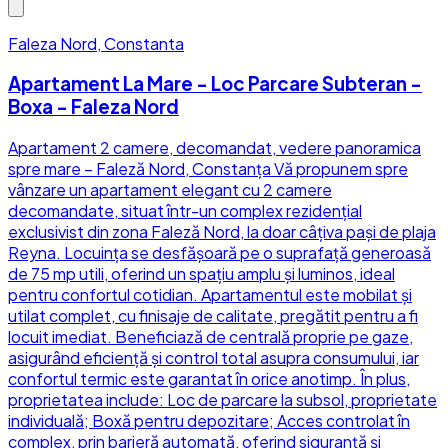
Faleza Nord, Constanta
Apartament La Mare - Loc Parcare Subteran -
Boxa - Faleza Nord
Apartament 2 camere, decomandat, vedere panoramica
spre mare – Faleză Nord, Constanța Vă propunem spre
vânzare un apartament elegant cu 2 camere
decomandate, situat într-un complex rezidențial
exclusivist din zona Faleză Nord, la doar câțiva pași de plaja
Reyna. Locuința se desfășoară pe o suprafață generoasă
de 75 mp utili, oferind un spațiu amplu și luminos, ideal
pentru confortul cotidian. Apartamentul este mobilat și
utilat complet, cu finisaje de calitate, pregătit pentru a fi
locuit imediat. Beneficiază de centrală proprie pe gaze,
asigurând eficiență și control total asupra consumului, iar
confortul termic este garantat în orice anotimp. În plus,
proprietatea include: Loc de parcare la subsol, proprietate
individuală; Boxă pentru depozitare; Acces controlat în
complex, prin barieră automată, oferind siguranță și