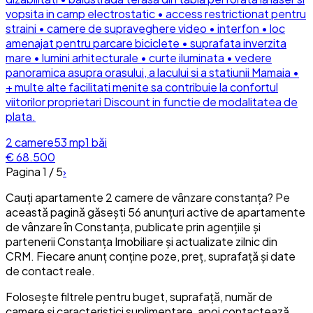
vopsita in camp electrostatic • access restrictionat pentru
straini • camere de supraveghere video • interfon • loc
amenajat pentru parcare biciclete • suprafata inverzita
mare • lumini arhitecturale • curte iluminata • vedere
panoramica asupra orasului, a lacului si a statiunii Mamaia •
+ multe alte facilitati menite sa contribuie la confortul
viitorilor proprietari Discount in functie de modalitatea de
plata.
2
camere
53
mp
1
băi
€ 68.500
Pagina
1
/
5
›
Cauți apartamente 2 camere de vânzare constanța? Pe
această pagină găsești 56 anunțuri active de apartamente
de vânzare în Constanța, publicate prin agențiile și
partenerii Constanța Imobiliare și actualizate zilnic din
CRM. Fiecare anunț conține poze, preț, suprafață și date
de contact reale.
Folosește filtrele pentru buget, suprafață, număr de
camere și caracteristici suplimentare, apoi contactează