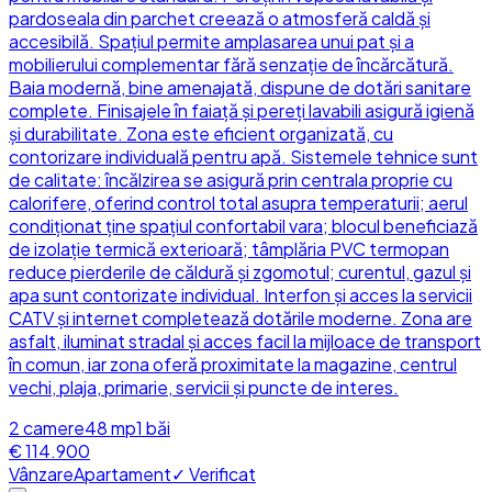
pardoseala din parchet creează o atmosferă caldă și
accesibilă. Spațiul permite amplasarea unui pat și a
mobilierului complementar fără senzație de încărcătură.
Baia modernă, bine amenajată, dispune de dotări sanitare
complete. Finisajele în faiață și pereți lavabili asigură igienă
și durabilitate. Zona este eficient organizată, cu
contorizare individuală pentru apă. Sistemele tehnice sunt
de calitate: încălzirea se asigură prin centrala proprie cu
calorifere, oferind control total asupra temperaturii; aerul
condiționat ține spațiul confortabil vara; blocul beneficiază
de izolație termică exterioară; tâmplăria PVC termopan
reduce pierderile de căldură și zgomotul; curentul, gazul și
apa sunt contorizate individual. Interfon și acces la servicii
CATV și internet completează dotările moderne. Zona are
asfalt, iluminat stradal și acces facil la mijloace de transport
în comun, iar zona oferă proximitate la magazine, centrul
vechi, plaja, primarie, servicii și puncte de interes.
2
camere
48
mp
1
băi
€ 114.900
Vânzare
Apartament
✓ Verificat