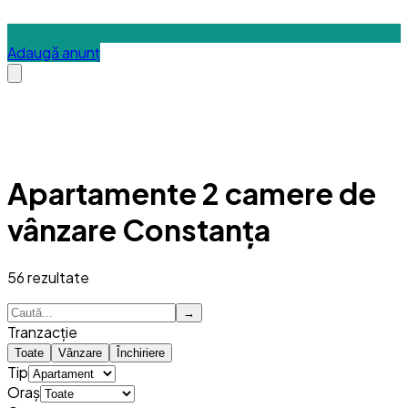
Adaugă anunț
Apartamente 2 camere de
vânzare Constanța
56
rezultate
→
Tranzacție
Toate
Vânzare
Închiriere
Tip
Oraș