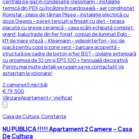
centrală pe gaz în condesație Viessmann - instalație
termică din PEX cu încălzire în pardoseală - aer condiționat
Romstal - plase de tânțari Plisee - instalație electrică cu
doze Gewiss - pereți tencuiți și finisați cu glet - terase
placate cu gresie ceramică - casa scării echipată complet:
granit, balustrade din fier forjat, corpuri de iluminat Eglo -
lift de mare viteză – Kleemann - videointerfon - loc de
joacă pentru copii și zone verzi - parcare acoperită -
structură pe cadre de beton și fier BST - izolaţie exterioară
cu grosimea de 10 cm și EPS 100 + tencuială decorativă
Pentru mai multe detalii va rugam sa ne contactati! Va
asteptam la vizionare!
2
camere
65
mp
1
băi
€ 79.500
Vânzare
Apartament
✓ Verificat
Casa de Cultura, Constanta
NU PUBLICA !!!!! Apartament 2 Camere - Casa
De Cultura