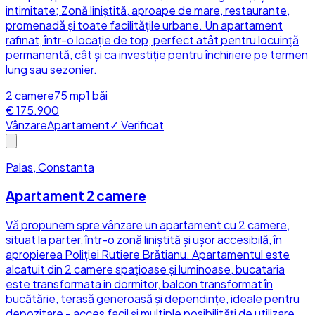
intimitate; Zonă liniștită, aproape de mare, restaurante,
promenadă și toate facilitățile urbane. Un apartament
rafinat, într-o locație de top, perfect atât pentru locuință
permanentă, cât și ca investiție pentru închiriere pe termen
lung sau sezonier.
2
camere
75
mp
1
băi
€ 175.900
Vânzare
Apartament
✓ Verificat
Palas, Constanta
Apartament 2 camere
Vă propunem spre vânzare un apartament cu 2 camere,
situat la parter, într-o zonă liniștită și ușor accesibilă, în
apropierea Poliției Rutiere Brătianu. Apartamentul este
alcatuit din 2 camere spațioase și luminoase, bucataria
este transformata in dormitor, balcon transformat în
bucătărie, terasă generoasă și dependințe, ideale pentru
depozitare - acces facil și multiple posibilități de utilizare.