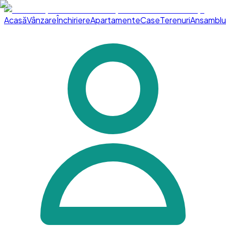
Acasă
Vânzare
Închiriere
Apartamente
Case
Terenuri
Ansamblu