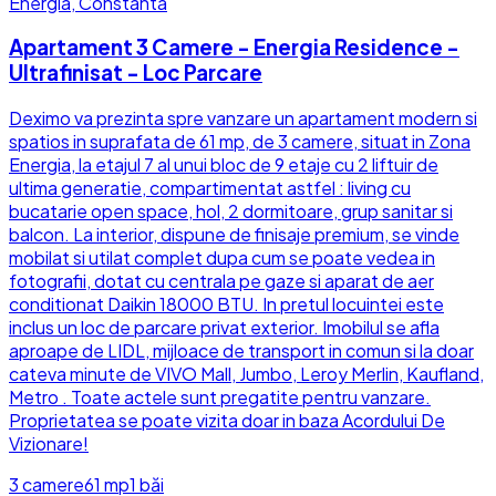
Energia, Constanta
Apartament 3 Camere - Energia Residence -
Ultrafinisat - Loc Parcare
Deximo va prezinta spre vanzare un apartament modern si
spatios in suprafata de 61 mp, de 3 camere, situat in Zona
Energia, la etajul 7 al unui bloc de 9 etaje cu 2 liftuir de
ultima generatie, compartimentat astfel : living cu
bucatarie open space, hol, 2 dormitoare, grup sanitar si
balcon. La interior, dispune de finisaje premium, se vinde
mobilat si utilat complet dupa cum se poate vedea in
fotografii, dotat cu centrala pe gaze si aparat de aer
conditionat Daikin 18000 BTU. In pretul locuintei este
inclus un loc de parcare privat exterior. Imobilul se afla
aproape de LIDL, mijloace de transport in comun si la doar
cateva minute de VIVO Mall, Jumbo, Leroy Merlin, Kaufland,
Metro . Toate actele sunt pregatite pentru vanzare.
Proprietatea se poate vizita doar in baza Acordului De
Vizionare!
3
camere
61
mp
1
băi