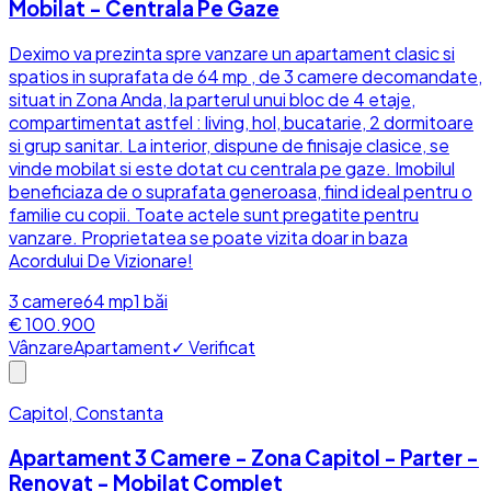
Mobilat - Centrala Pe Gaze
Deximo va prezinta spre vanzare un apartament clasic si
spatios in suprafata de 64 mp , de 3 camere decomandate,
situat in Zona Anda, la parterul unui bloc de 4 etaje,
compartimentat astfel : living, hol, bucatarie, 2 dormitoare
si grup sanitar. La interior, dispune de finisaje clasice, se
vinde mobilat si este dotat cu centrala pe gaze. Imobilul
beneficiaza de o suprafata generoasa, fiind ideal pentru o
familie cu copii. Toate actele sunt pregatite pentru
vanzare. Proprietatea se poate vizita doar in baza
Acordului De Vizionare!
3
camere
64
mp
1
băi
€ 100.900
Vânzare
Apartament
✓ Verificat
Capitol, Constanta
Apartament 3 Camere - Zona Capitol - Parter -
Renovat - Mobilat Complet