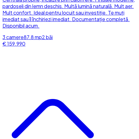
pardoseli din lemn deschis. Multă lumină naturală. Mult aer.
Mult confort. Ideal pentru locuit sau investiție. Te muți
imediat sau îl închiriezi imediat. Documentație completă.
Disponibil acum.
3
camere
87.8
mp
2
băi
€ 159.990