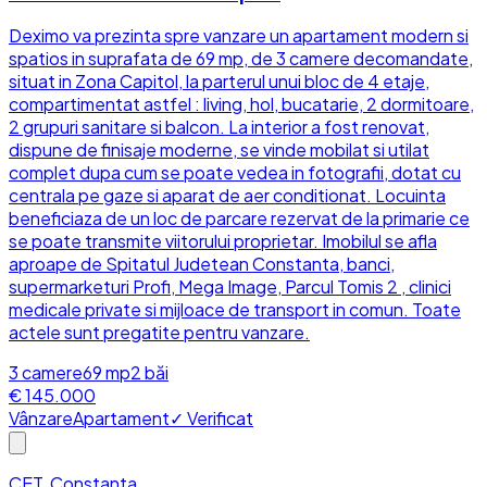
Deximo va prezinta spre vanzare un apartament modern si
spatios in suprafata de 69 mp, de 3 camere decomandate,
situat in Zona Capitol, la parterul unui bloc de 4 etaje,
compartimentat astfel : living, hol, bucatarie, 2 dormitoare,
2 grupuri sanitare si balcon. La interior a fost renovat,
dispune de finisaje moderne, se vinde mobilat si utilat
complet dupa cum se poate vedea in fotografii, dotat cu
centrala pe gaze si aparat de aer conditionat. Locuinta
beneficiaza de un loc de parcare rezervat de la primarie ce
se poate transmite viitorului proprietar. Imobilul se afla
aproape de Spitatul Judetean Constanta, banci,
supermarketuri Profi, Mega Image, Parcul Tomis 2 , clinici
medicale private si mijloace de transport in comun. Toate
actele sunt pregatite pentru vanzare.
3
camere
69
mp
2
băi
€ 145.000
Vânzare
Apartament
✓ Verificat
CET, Constanta