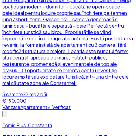
intrare separată din exterior. Apartament 2 camere – living
spațios și modern – dormitor – bucătărie open-space –
baie Ideal pentru locuire proprie sau închiriere pe termen
lung / short-term. Garsonieră – cameră generoasă si
luminoasa – bucătărie separată – baie Perfectă pentru
închiriere turistică sau birou. Proprietățile se vând
împreună, exact în configurația actuală. Există posibilitatea
revenirii la forma inițială de apartament cu 3 camere, fără
modificări structurale majore. Locația este punctul forte:
ultracentral, aproape de mare, instituții publice,
restaurante, promenadă și evenimentele de top ale
orașului. O oportunitate excelentă pentru investiție,
locuire mixtă sau exploatare turistică, într-una dintre cele
mai căutate zone ale Constanței.
3
camere
77
mp
2
băi
€ 190.000
Vânzare
Apartament
✓ Verificat
Tomis Plus, Constanta