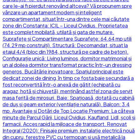
care le-ai fi pierdut renovând altceva? Vă propunem spre
vânzare un apartament modern și inteligent
compartimentat, situat într-una dintre cele mai căutate
zone din Constanța: ICIL – Liceul Ovidius. Proprietatea
este complet mobilată, utilată și gata de mutare.
Suprafețe și Compartimentare Suprafețe: 64.64 mp utili
(74.29 mp construiți). Structură: Decomandat, situat la
etajul 4/4 (bloc din 1984, structură pe cadre de beton).
Configurație unică: Living luminos, dormitor matrimonial și
un al doilea dormitor transformat practic într-un dressing
generos. Bucătărie inovatoare: Spațiul principal este
dedicat zonei de dining, în timp ce fosta baie secundară a
fost reconvertită într-o anexă de gătit (echipată cu
aragaz, hotă și chiuvetă), menținând astfel zona de servit
masa ferită de mirosuri. Baie: Spațioasă, dotată cu cabină
de duș și geam exterior (ventilație naturală). Balcon: 3.4
mp. Avantaje și Dotări de Top Locație Premium: La câteva
minute de Parcul Gării, Liceul Ovidius, Kaufland, Lidl, școli și
farmacii. Acces rapid la mijloace de transport. Renovat
Integral (2020): Finisaje premium, instalație electrică nouă
din cupru, ferestre PVC cu termopan și ușă metalică la