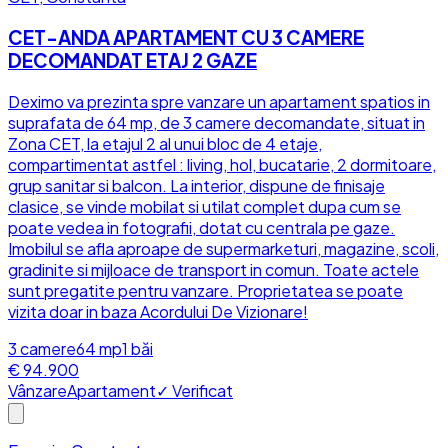
CET-ANDA APARTAMENT CU 3 CAMERE
DECOMANDAT ETAJ 2 GAZE
Deximo va prezinta spre vanzare un apartament spatios in
suprafata de 64 mp, de 3 camere decomandate, situat in
Zona CET, la etajul 2 al unui bloc de 4 etaje,
compartimentat astfel : living, hol, bucatarie, 2 dormitoare,
grup sanitar si balcon. La interior, dispune de finisaje
clasice, se vinde mobilat si utilat complet dupa cum se
poate vedea in fotografii, dotat cu centrala pe gaze.
Imobilul se afla aproape de supermarketuri, magazine, scoli,
gradinite si mijloace de transport in comun. Toate actele
sunt pregatite pentru vanzare. Proprietatea se poate
vizita doar in baza Acordului De Vizionare!
3
camere
64
mp
1
băi
€ 94.900
Vânzare
Apartament
✓ Verificat