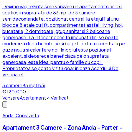
Deximo va prezinta spre vanzare un apartament clasic si
spatios in suprafata de 83 mp, de 3 camere
semidecomandate, pozitionat central, la etajul 1 al unui
bloc de 8 etaje cu lift, compartimentat astfel : living, hol,
bucatarie, 2 dormitoare, grup sanitar si 2 balcoane
generoase. La interior necesita imbunatatiri, se poate
moderniza dupa bunul plac si buget, dotat cu centrala pe
gaze noua si calorifere noi. Imobilul este pozitionat
excelent, si deoarece beneficiaza de o suprafata
generoasa, este ideal pentru o familie cu copii.
Proprietatea se poate vizita doar in baza Acordului De
Vizionare!
3
camere
83
mp
1
băi
€ 120.000
Vânzare
Apartament
✓ Verificat
Anda, Constanta
Apartament 3 Camere - Zona Anda - Parter -