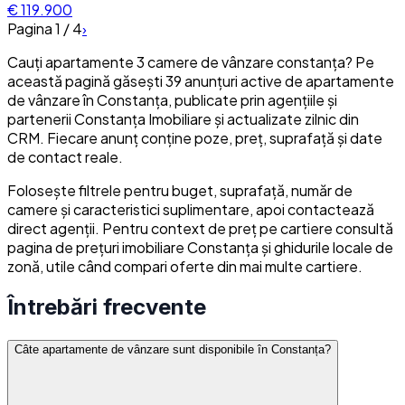
€ 119.900
Pagina
1
/
4
›
Cauți apartamente 3 camere de vânzare constanța? Pe
această pagină găsești 39 anunțuri active de apartamente
de vânzare în Constanța, publicate prin agențiile și
partenerii Constanța Imobiliare și actualizate zilnic din
CRM. Fiecare anunț conține poze, preț, suprafață și date
de contact reale.
Folosește filtrele pentru buget, suprafață, număr de
camere și caracteristici suplimentare, apoi contactează
direct agenții. Pentru context de preț pe cartiere consultă
pagina de prețuri imobiliare Constanța și ghidurile locale de
zonă, utile când compari oferte din mai multe cartiere.
Întrebări frecvente
Câte apartamente de vânzare sunt disponibile în Constanța?