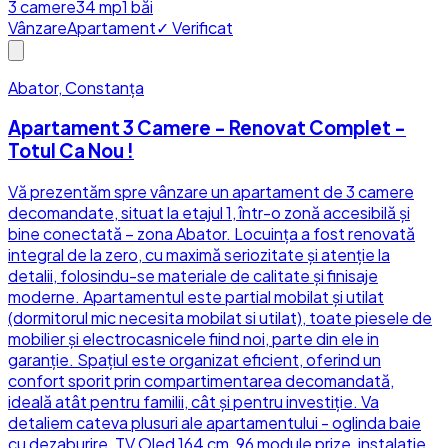
3
camere
34
mp
1
băi
Vânzare
Apartament
✓ Verificat
Abator, Constanța
Apartament 3 Camere - Renovat Complet -
Totul Ca Nou !
Vă prezentăm spre vânzare un apartament de 3 camere
decomandate, situat la etajul 1, într-o zonă accesibilă și
bine conectată – zona Abator. Locuința a fost renovată
integral de la zero, cu maximă seriozitate și atenție la
detalii, folosindu-se materiale de calitate și finisaje
moderne. Apartamentul este partial mobilat și utilat
(dormitorul mic necesita mobilat si utilat), toate piesele de
mobilier și electrocasnicele fiind noi, parte din ele in
garanție. Spațiul este organizat eficient, oferind un
confort sporit prin compartimentarea decomandată,
ideală atât pentru familii, cât și pentru investiție. Va
detaliem cateva plusuri ale apartamentului - oglinda baie
cu dezaburire, TV Oled 164 cm, 96 module prize, instalatie