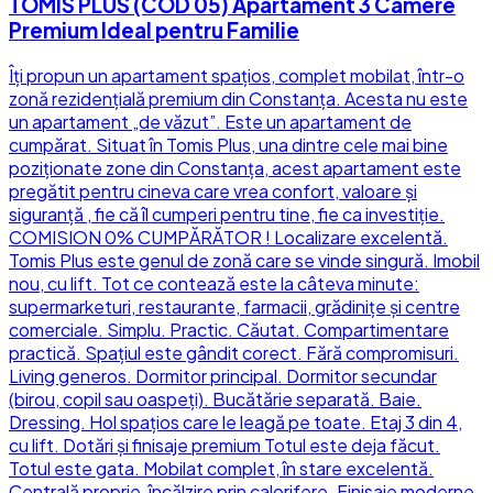
TOMIS PLUS (COD 05) Apartament 3 Camere
Premium Ideal pentru Familie
Îți propun un apartament spațios, complet mobilat, într-o
zonă rezidențială premium din Constanța. Acesta nu este
un apartament „de văzut”. Este un apartament de
cumpărat. Situat în Tomis Plus, una dintre cele mai bine
poziționate zone din Constanța, acest apartament este
pregătit pentru cineva care vrea confort, valoare și
siguranță , fie că îl cumperi pentru tine, fie ca investiție.
COMISION 0% CUMPĂRĂTOR ! Localizare excelentă.
Tomis Plus este genul de zonă care se vinde singură. Imobil
nou, cu lift. Tot ce contează este la câteva minute:
supermarketuri, restaurante, farmacii, grădinițe și centre
comerciale. Simplu. Practic. Căutat. Compartimentare
practică. Spațiul este gândit corect. Fără compromisuri.
Living generos. Dormitor principal. Dormitor secundar
(birou, copil sau oaspeți). Bucătărie separată. Baie.
Dressing. Hol spațios care le leagă pe toate. Etaj 3 din 4,
cu lift. Dotări și finisaje premium Totul este deja făcut.
Totul este gata. Mobilat complet, în stare excelentă.
Centrală proprie, încălzire prin calorifere. Finisaje moderne,