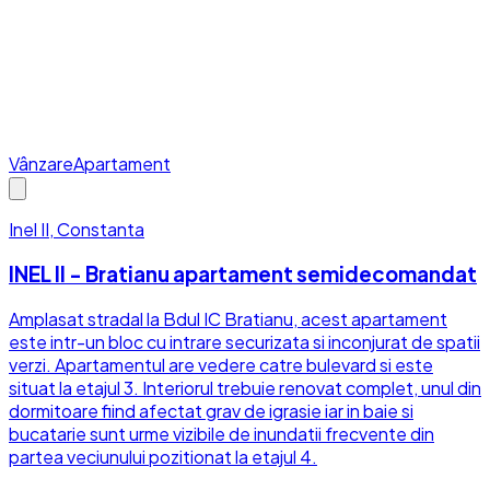
Vânzare
Apartament
Inel II, Constanta
INEL II - Bratianu apartament semidecomandat
Amplasat stradal la Bdul IC Bratianu, acest apartament
este intr-un bloc cu intrare securizata si inconjurat de spatii
verzi. Apartamentul are vedere catre bulevard si este
situat la etajul 3. Interiorul trebuie renovat complet, unul din
dormitoare fiind afectat grav de igrasie iar in baie si
bucatarie sunt urme vizibile de inundatii frecvente din
partea veciunului pozitionat la etajul 4.