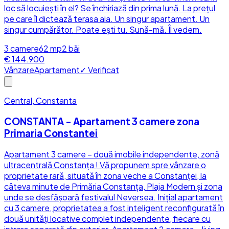
loc să locuiești în el? Se închiriază din prima lună. La prețul
pe care îl dictează terasa aia. Un singur apartament. Un
singur cumpărător. Poate ești tu. Sună-mă. Îl vedem.
3
camere
62
mp
2
băi
€ 144.900
Vânzare
Apartament
✓ Verificat
Central, Constanta
CONSTANTA - Apartament 3 camere zona
Primaria Constantei
Apartament 3 camere – două imobile independente, zonă
ultracentrală Constanța ! Vă propunem spre vânzare o
proprietate rară, situată în zona veche a Constanței, la
câteva minute de Primăria Constanța, Plaja Modern și zona
unde se desfășoară festivalul Neversea. Inițial apartament
cu 3 camere, proprietatea a fost inteligent reconfigurată în
două unități locative complet independente, fiecare cu