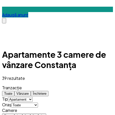
Adaugă anunț
Apartamente 3 camere de
vânzare Constanța
39
rezultate
Tranzacție
Toate
Vânzare
Închiriere
Tip
Oraș
Camere