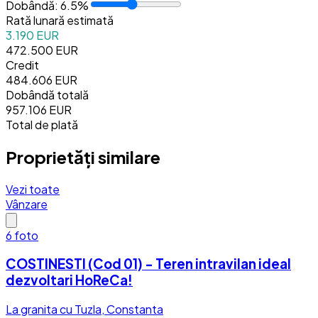
Dobândă:
6.5
%
Rată lunară estimată
3.190 EUR
472.500 EUR
Credit
484.606 EUR
Dobândă totală
957.106 EUR
Total de plată
Proprietăți similare
Vezi toate
Vânzare
6
foto
COSTINESTI (Cod 01) - Teren intravilan ideal
dezvoltari HoReCa!
La granita cu Tuzla, Constanta