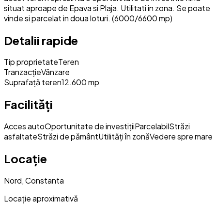
situat aproape de Epava si Plaja. Utilitati in zona. Se poate
vinde si parcelat in doua loturi. (6000/6600 mp)
Detalii rapide
Tip proprietate
Teren
Tranzacție
Vânzare
Suprafață teren
12.600 mp
Facilități
Acces auto
Oportunitate de investiții
Parcelabil
Străzi
asfaltate
Străzi de pământ
Utilități în zonă
Vedere spre mare
Locație
Nord, Constanta
Locație aproximativă