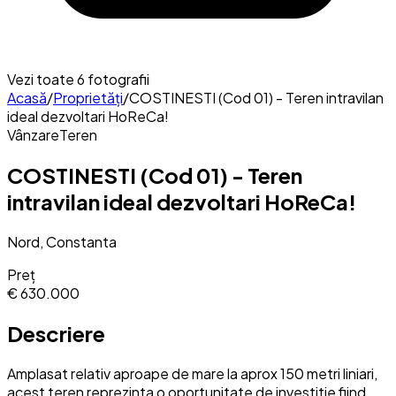
Vezi toate
6
fotografii
Acasă
/
Proprietăți
/
COSTINESTI (Cod 01) - Teren intravilan
ideal dezvoltari HoReCa!
Vânzare
Teren
COSTINESTI (Cod 01) - Teren
intravilan ideal dezvoltari HoReCa!
Nord, Constanta
Preț
€ 630.000
Descriere
Amplasat relativ aproape de mare la aprox 150 metri liniari,
acest teren reprezinta o oportunitate de investitie fiind