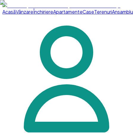
Acasă
Vânzare
Închiriere
Apartamente
Case
Terenuri
Ansamblu