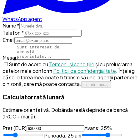
WhatsApp agent
Nume *
Telefon *
Email
Mesaj
Sunt de acord cu
Termenii și condițiile
și cu prelucrarea
datelor mele conform
Politicii de confidențialitate
.
Înțeleg
că solicitarea mea poate fi transmisă unei agenții partenere
din zonă, care mă poate contacta.
Trimite mesaj
Calculator rată lunară
Estimare orientativă. Dobânda reală depinde de bancă
(IRCC + marjă).
Preț (
EUR
)
Avans:
25
%
Perioadă:
25
ani