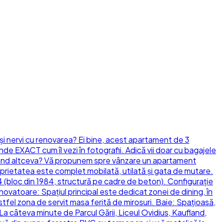
 și nervi cu renovarea? Ei bine, acest apartament de 3
nde EXACT cum îl vezi în fotografii. Adică vii doar cu bagajele
enovând altceva? Vă propunem spre vânzare un apartament
oprietatea este complet mobilată, utilată și gata de mutare.
 (bloc din 1984, structură pe cadre de beton). Configurație
novatoare: Spațiul principal este dedicat zonei de dining, în
tfel zona de servit masa ferită de mirosuri. Baie: Spațioasă,
La câteva minute de Parcul Gării, Liceul Ovidius, Kaufland,