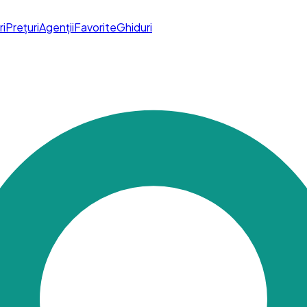
ri
Prețuri
Agenții
Favorite
Ghiduri