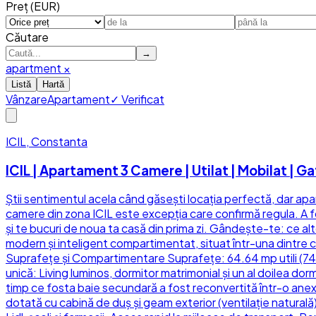
Preț (EUR)
Căutare
→
apartment
×
Listă
Hartă
Vânzare
Apartament
✓ Verificat
ICIL, Constanta
ICIL | Apartament 3 Camere | Utilat | Mobilat | G
Știi sentimentul acela când găsești locația perfectă, dar apar
camere din zona ICIL este excepția care confirmă regula. A fost
și te bucuri de noua ta casă din prima zi. Gândește-te: ce a
modern și inteligent compartimentat, situat într-una dintre 
Suprafețe și Compartimentare Suprafețe: 64.64 mp utili (74.2
unică: Living luminos, dormitor matrimonial și un al doilea do
timp ce fosta baie secundară a fost reconvertită într-o anexă
dotată cu cabină de duș și geam exterior (ventilație naturală