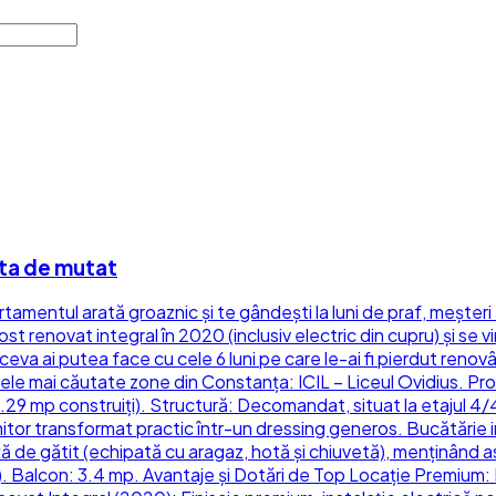
ata de mutat
tamentul arată groaznic și te gândești la luni de praf, meșteri
 renovat integral în 2020 (inclusiv electric din cupru) și se vi
ltceva ai putea face cu cele 6 luni pe care le-ai fi pierdut r
cele mai căutate zone din Constanța: ICIL – Liceul Ovidius. Pr
9 mp construiți). Structură: Decomandat, situat la etajul 4/4
rmitor transformat practic într-un dressing generos. Bucătărie i
 de gătit (echipată cu aragaz, hotă și chiuvetă), menținând as
). Balcon: 3.4 mp. Avantaje și Dotări de Top Locație Premium: 