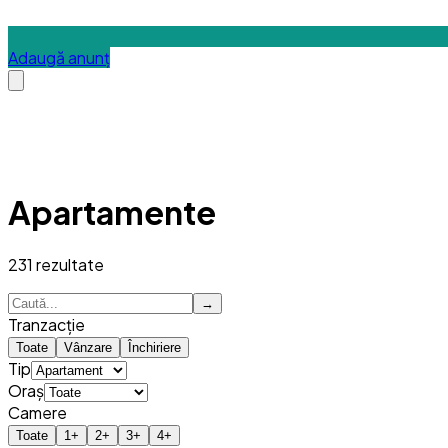
Adaugă anunț
Apartamente
231
rezultate
→
Tranzacție
Toate
Vânzare
Închiriere
Tip
Oraș
Camere
Toate
1
+
2
+
3
+
4
+