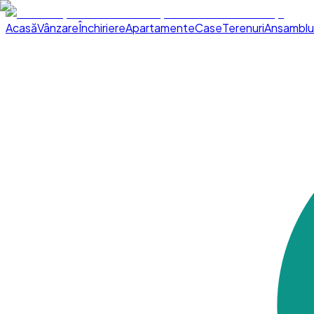
Acasă
Vânzare
Închiriere
Apartamente
Case
Terenuri
Ansamblu