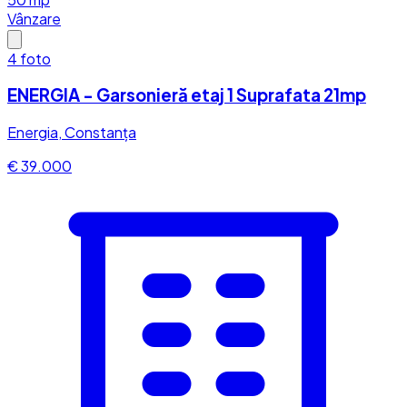
Vânzare
4
foto
ENERGIA - Garsonieră etaj 1 Suprafata 21mp
Energia, Constanța
€ 39.000