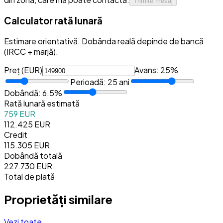
Trimite mesaj
Calculator rată lunară
Estimare orientativă. Dobânda reală depinde de bancă
(IRCC + marjă).
Preț (
EUR
)
Avans:
25
%
Perioadă:
25
ani
Dobândă:
6.5
%
Rată lunară estimată
759 EUR
112.425 EUR
Credit
115.305 EUR
Dobândă totală
227.730 EUR
Total de plată
Proprietăți similare
Vezi toate