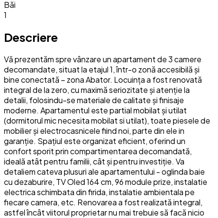
Băi
1
Descriere
Vă prezentăm spre vânzare un apartament de 3 camere
decomandate, situat la etajul 1, într-o zonă accesibilă și
bine conectată – zona Abator. Locuința a fost renovată
integral de la zero, cu maximă seriozitate și atenție la
detalii, folosindu-se materiale de calitate și finisaje
moderne. Apartamentul este partial mobilat și utilat
(dormitorul mic necesita mobilat si utilat), toate piesele de
mobilier și electrocasnicele fiind noi, parte din ele in
garanție. Spațiul este organizat eficient, oferind un
confort sporit prin compartimentarea decomandată,
ideală atât pentru familii, cât și pentru investiție. Va
detaliem cateva plusuri ale apartamentului - oglinda baie
cu dezaburire, TV Oled 164 cm, 96 module prize, instalatie
electrica schimbata din firida, instalatie ambientala pe
fiecare camera, etc. Renovarea a fost realizată integral,
astfel încât viitorul proprietar nu mai trebuie să facă nicio