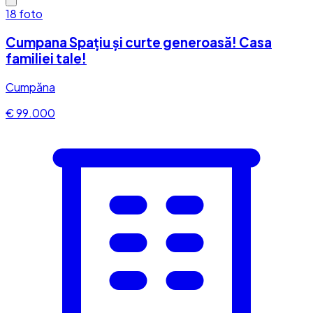
18
foto
Cumpana Spațiu și curte generoasă! Casa
familiei tale!
Cumpăna
€ 99.000