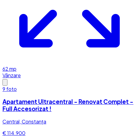
62
mp
Vânzare
9
foto
Apartament Ultracentral - Renovat Complet -
Full Accesorizat !
Central, Constanța
€ 114.900