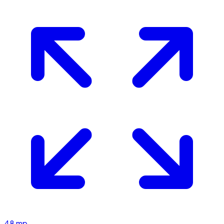
48
mp