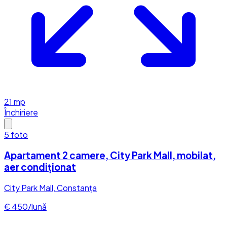
21
mp
Închiriere
5
foto
Apartament 2 camere, City Park Mall, mobilat,
aer condiționat
City Park Mall, Constanța
€ 450/lună