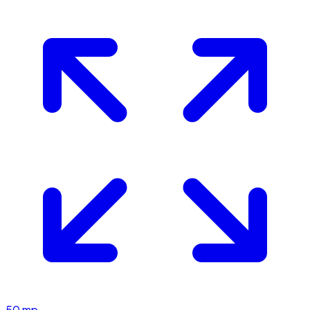
50
mp