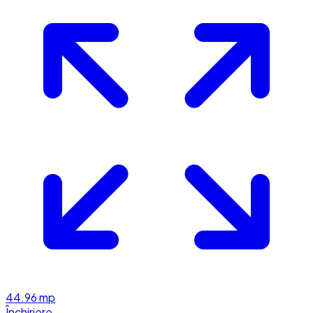
44.96
mp
Închiriere