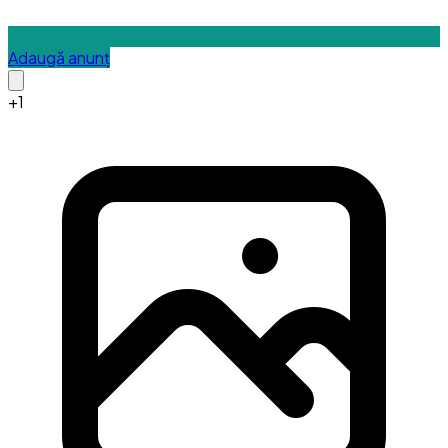
Adaugă anunț
+
1