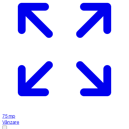
75
mp
Vânzare