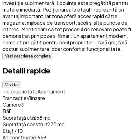
investiție suplimentară. Locuința este pregătită pentru
mutare imediată. Poziționarea la etajul 1 reprezintă un
avantaj important, iar zona oferă acces rapid către
magazine, mijloace de transport, școli și alte puncte de
interes. Mentionam ca tot procesul de renovare poate fi
demonstrat prin poze si filmari. Un apartament modern,
complet pregătit pentru noul proprietar – fără griji, fără
costuri suplimentare, doar confort și funcționalitate.
Vezi descrierea completă
Detalii rapide
Vezi tot
Tip proprietate
Apartament
Tranzacție
Vânzare
Camere
3
Băi
1
Suprafață utilă
68 mp
Suprafață construită
75 mp
Etaj
1 / 10
An construcție
1969