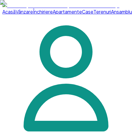
Acasă
Vânzare
Închiriere
Apartamente
Case
Terenuri
Ansamblu