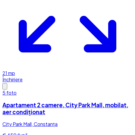
21
mp
Închiriere
5
foto
Apartament 2 camere, City Park Mall, mobilat,
aer condiționat
City Park Mall, Constanța