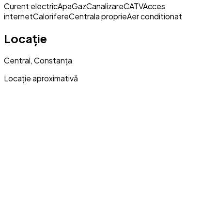
Curent electric
Apa
Gaz
Canalizare
CATV
Acces
internet
Calorifere
Centrala proprie
Aer conditionat
Locație
Central, Constanța
Locație aproximativă