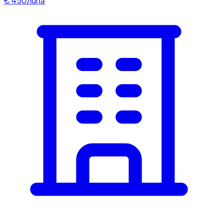
€ 450/lună