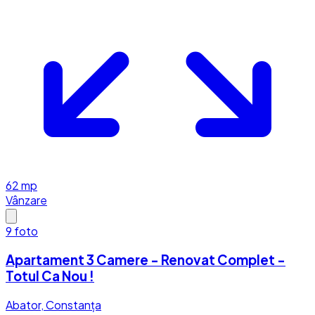
62
mp
Vânzare
9
foto
Apartament 3 Camere - Renovat Complet -
Totul Ca Nou !
Abator, Constanța