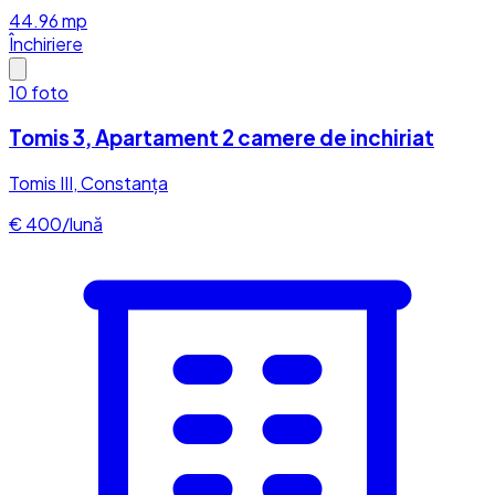
44.96
mp
Închiriere
10
foto
Tomis 3, Apartament 2 camere de inchiriat
Tomis III, Constanța
€ 400/lună