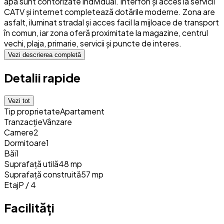
apa sunt contorizate individual. Interfon și acces la servicii
CATV și internet completează dotările moderne. Zona are
asfalt, iluminat stradal și acces facil la mijloace de transport
în comun, iar zona oferă proximitate la magazine, centrul
vechi, plaja, primarie, servicii și puncte de interes.
Vezi descrierea completă
Detalii rapide
Vezi tot
Tip proprietate
Apartament
Tranzacție
Vânzare
Camere
2
Dormitoare
1
Băi
1
Suprafață utilă
48 mp
Suprafață construită
57 mp
Etaj
P / 4
Facilități