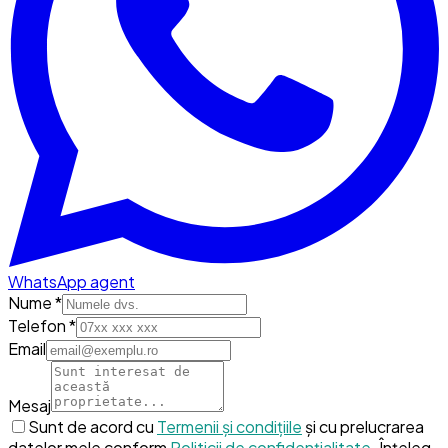
WhatsApp agent
Nume *
Telefon *
Email
Mesaj
Sunt de acord cu
Termenii și condițiile
și cu prelucrarea
datelor mele conform
Politicii de confidențialitate
.
Înțeleg