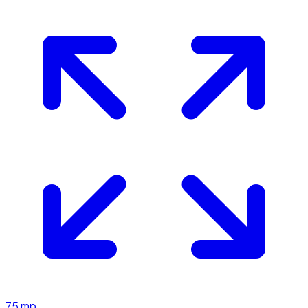
75
mp