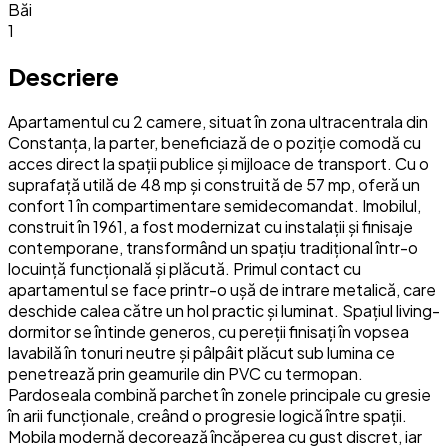
Băi
1
Descriere
Apartamentul cu 2 camere, situat în zona ultracentrala din
Constanța, la parter, beneficiază de o poziție comodă cu
acces direct la spații publice și mijloace de transport. Cu o
suprafață utilă de 48 mp și construită de 57 mp, oferă un
confort 1 în compartimentare semidecomandat. Imobilul,
construit în 1961, a fost modernizat cu instalații și finisaje
contemporane, transformând un spațiu tradițional într-o
locuință funcțională și plăcută. Primul contact cu
apartamentul se face printr-o ușă de intrare metalică, care
deschide calea către un hol practic și luminat. Spațiul living-
dormitor se întinde generos, cu pereții finisați în vopsea
lavabilă în tonuri neutre și pâlpâit plăcut sub lumina ce
penetrează prin geamurile din PVC cu termopan.
Pardoseala combină parchet în zonele principale cu gresie
în arii funcționale, creând o progresie logică între spații.
Mobila modernă decorează încăperea cu gust discret, iar