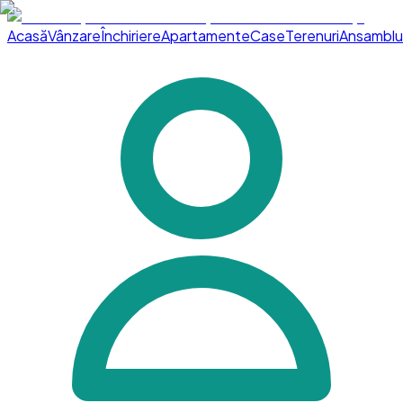
Acasă
Vânzare
Închiriere
Apartamente
Case
Terenuri
Ansamblu