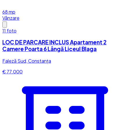
68
mp
Vânzare
11
foto
LOC DE PARCARE INCLUS Apartament 2
Camere Poarta 6 Lângă Liceul Blaga
Faleză Sud, Constanța
€ 77.000