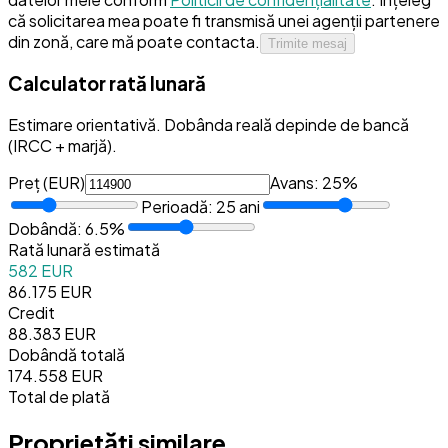
că solicitarea mea poate fi transmisă unei agenții partenere
din zonă, care mă poate contacta.
Trimite mesaj
Calculator rată lunară
Estimare orientativă. Dobânda reală depinde de bancă
(IRCC + marjă).
Preț (
EUR
)
Avans:
25
%
Perioadă:
25
ani
Dobândă:
6.5
%
Rată lunară estimată
582 EUR
86.175 EUR
Credit
88.383 EUR
Dobândă totală
174.558 EUR
Total de plată
Proprietăți similare