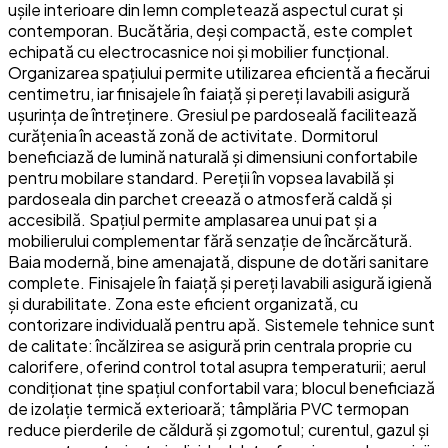
ușile interioare din lemn completează aspectul curat și
contemporan. Bucătăria, deși compactă, este complet
echipată cu electrocasnice noi și mobilier funcțional.
Organizarea spațiului permite utilizarea eficientă a fiecărui
centimetru, iar finisajele în faiață și pereți lavabili asigură
ușurința de întreținere. Gresiul pe pardoseală facilitează
curățenia în această zonă de activitate. Dormitorul
beneficiază de lumină naturală și dimensiuni confortabile
pentru mobilare standard. Pereții în vopsea lavabilă și
pardoseala din parchet creează o atmosferă caldă și
accesibilă. Spațiul permite amplasarea unui pat și a
mobilierului complementar fără senzație de încărcătură.
Baia modernă, bine amenajată, dispune de dotări sanitare
complete. Finisajele în faiață și pereți lavabili asigură igienă
și durabilitate. Zona este eficient organizată, cu
contorizare individuală pentru apă. Sistemele tehnice sunt
de calitate: încălzirea se asigură prin centrala proprie cu
calorifere, oferind control total asupra temperaturii; aerul
condiționat ține spațiul confortabil vara; blocul beneficiază
de izolație termică exterioară; tâmplăria PVC termopan
reduce pierderile de căldură și zgomotul; curentul, gazul și