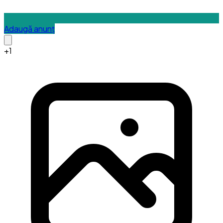
Adaugă anunț
+
1