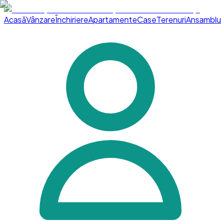
Acasă
Vânzare
Închiriere
Apartamente
Case
Terenuri
Ansamblu