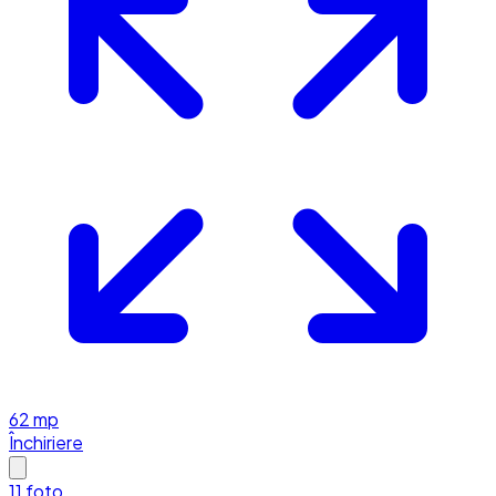
62
mp
Închiriere
11
foto