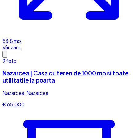
53.8
mp
Vânzare
9
foto
Nazarcea | Casa cu teren de 1000 mp si toate
utilitatile la poarta
Nazarcea, Nazarcea
€ 65.000