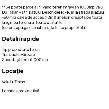
**Se poate parcela !** Vand teren intravilan 1000mp Valu
Lui Traian - str Islazului Deschidere: -16 m la strada Islazului
-60 m la calea de acces (10m lățime)din dreapta pe toata
lungimea terenului Toate utilitatile
(curent,apa,gaz,canalizare) la limita proprietatii.
Detalii rapide
Tip proprietate
Teren
Tranzacție
Vânzare
Suprafață teren
1.000 mp
Locație
Valu lui Traian
Locație aproximativă