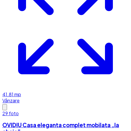
41.81
mp
Vânzare
29
foto
OVIDIU Casa eleganta complet mobilata „la