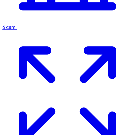
6
cam.