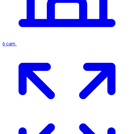
6
cam.