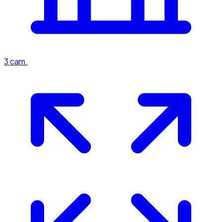
3
cam.