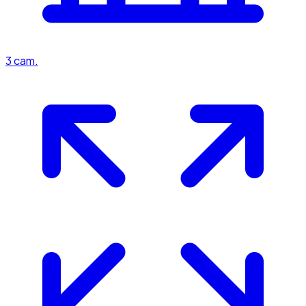
3
cam.