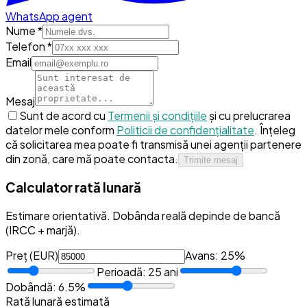
WhatsApp agent
Nume *
Telefon *
Email
Mesaj
Sunt de acord cu
Termenii și condițiile
și cu prelucrarea
datelor mele conform
Politicii de confidențialitate
.
Înțeleg
că solicitarea mea poate fi transmisă unei agenții partenere
din zonă, care mă poate contacta.
Trimite mesaj
Calculator rată lunară
Estimare orientativă. Dobânda reală depinde de bancă
(IRCC + marjă).
Preț (
EUR
)
Avans:
25
%
Perioadă:
25
ani
Dobândă:
6.5
%
Rată lunară estimată