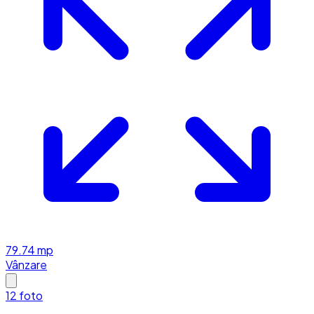
79.74
mp
Vânzare
12
foto