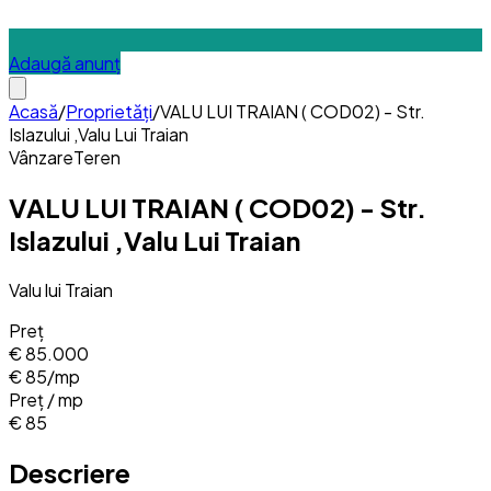
Adaugă anunț
Acasă
/
Proprietăți
/
VALU LUI TRAIAN ( COD02) - Str.
Islazului ,Valu Lui Traian
Vânzare
Teren
VALU LUI TRAIAN ( COD02) - Str.
Islazului ,Valu Lui Traian
Valu lui Traian
Preț
€ 85.000
€ 85
/mp
Preț / mp
€ 85
Descriere