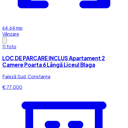
64.64
mp
Vânzare
11
foto
LOC DE PARCARE INCLUS Apartament 2
Camere Poarta 6 Lângă Liceul Blaga
Faleză Sud, Constanța
€ 77.000