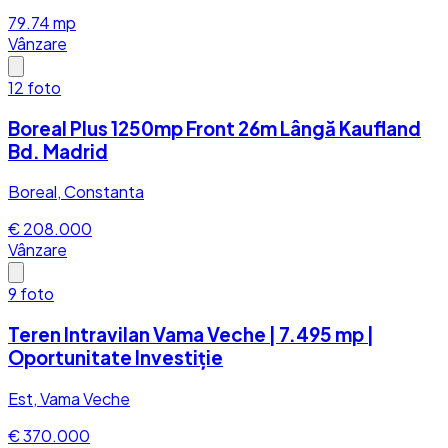
79.74
mp
Vânzare
12
foto
Boreal Plus 1250mp Front 26m Lângă Kaufland
Bd. Madrid
Boreal, Constanta
€ 208.000
Vânzare
9
foto
Teren Intravilan Vama Veche | 7.495 mp |
Oportunitate Investiție
Est, Vama Veche
€ 370.000