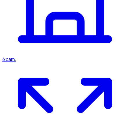
6
cam.