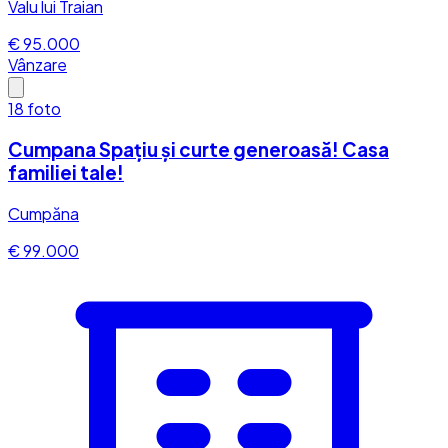
Valu lui Traian
€ 95.000
Vânzare
18
foto
Cumpana Spațiu și curte generoasă! Casa
familiei tale!
Cumpăna
€ 99.000