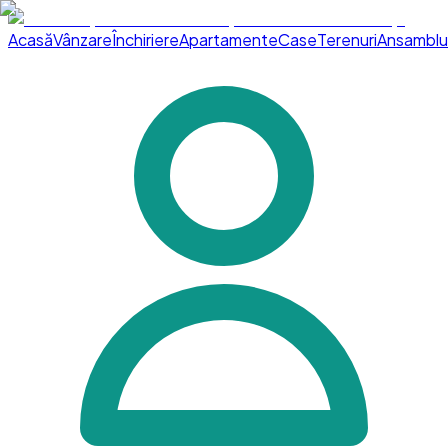
Acasă
Vânzare
Închiriere
Apartamente
Case
Terenuri
Ansamblu