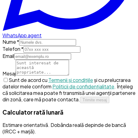
WhatsApp agent
Nume *
Telefon *
Email
Mesaj
Sunt de acord cu
Termenii și condițiile
și cu prelucrarea
datelor mele conform
Politicii de confidențialitate
.
Înțeleg
că solicitarea mea poate fi transmisă unei agenții partenere
din zonă, care mă poate contacta.
Trimite mesaj
Calculator rată lunară
Estimare orientativă. Dobânda reală depinde de bancă
(IRCC + marjă).