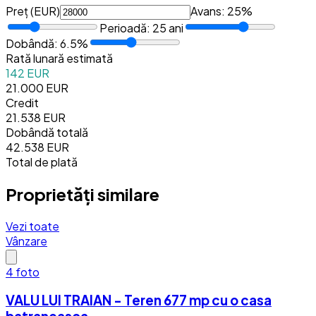
Preț (
EUR
)
Avans:
25
%
Perioadă:
25
ani
Dobândă:
6.5
%
Rată lunară estimată
142 EUR
21.000 EUR
Credit
21.538 EUR
Dobândă totală
42.538 EUR
Total de plată
Proprietăți similare
Vezi toate
Vânzare
4
foto
VALU LUI TRAIAN - Teren 677 mp cu o casa