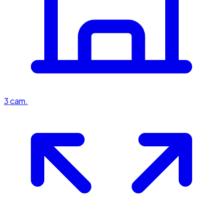
3
cam.