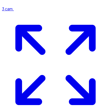
3
cam.