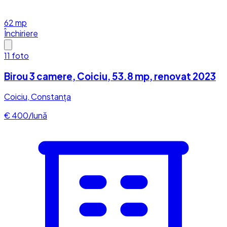
62
mp
Închiriere
11
foto
Birou 3 camere, Coiciu, 53.8 mp, renovat 2023
Coiciu, Constanța
€ 400/lună