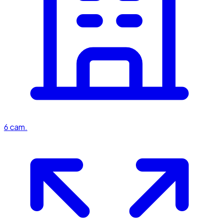
6
cam.