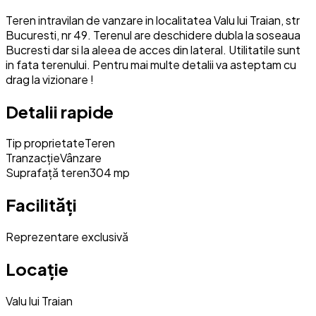
Teren intravilan de vanzare in localitatea Valu lui Traian, str
Bucuresti, nr 49. Terenul are deschidere dubla la soseaua
Bucresti dar si la aleea de acces din lateral. Utilitatile sunt
in fata terenului. Pentru mai multe detalii va asteptam cu
drag la vizionare !
Detalii rapide
Tip proprietate
Teren
Tranzacție
Vânzare
Suprafață teren
304 mp
Facilități
Reprezentare exclusivă
Locație
Valu lui Traian