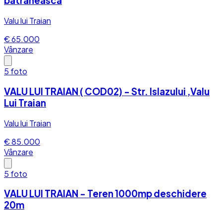
batraneasca
Valu lui Traian
€ 65.000
Vânzare
5
foto
VALU LUI TRAIAN ( COD02) - Str. Islazului ,Valu
Lui Traian
Valu lui Traian
€ 85.000
Vânzare
5
foto
VALU LUI TRAIAN - Teren 1000mp deschidere
20m