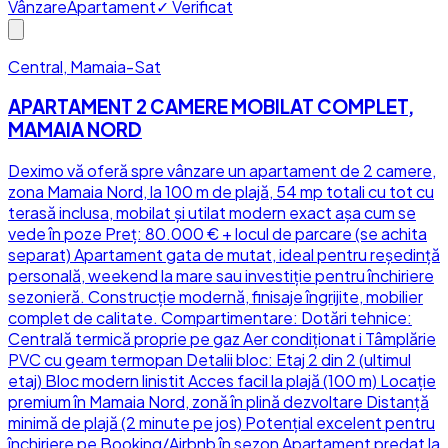
Vânzare
Apartament
✓ Verificat
Central, Mamaia-Sat
APARTAMENT 2 CAMERE MOBILAT COMPLET,
MAMAIA NORD
Deximo vă oferă spre vânzare un apartament de 2 camere,
zona Mamaia Nord, la 100 m de plajă, 54 mp totali cu tot cu
terasă inclusa, mobilat și utilat modern exact așa cum se
vede în poze Preț: 80.000 € + locul de parcare (se achita
separat) Apartament gata de mutat, ideal pentru reședință
personală, weekend la mare sau investiție pentru închiriere
sezonieră. Construcție modernă, finisaje îngrijite, mobilier
complet de calitate. Compartimentare: Dotări tehnice:
Centrală termică proprie pe gaz Aer condiționat i Tâmplărie
PVC cu geam termopan Detalii bloc: Etaj 2 din 2 (ultimul
etaj) Bloc modern linistit Acces facil la plajă (100 m) Locație
premium în Mamaia Nord, zonă în plină dezvoltare Distanță
minimă de plajă (2 minute pe jos) Potențial excelent pentru
închiriere pe Booking/Airbnb în sezon Apartament predat la