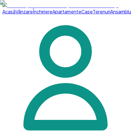
Acasă
Vânzare
Închiriere
Apartamente
Case
Terenuri
Ansamblu