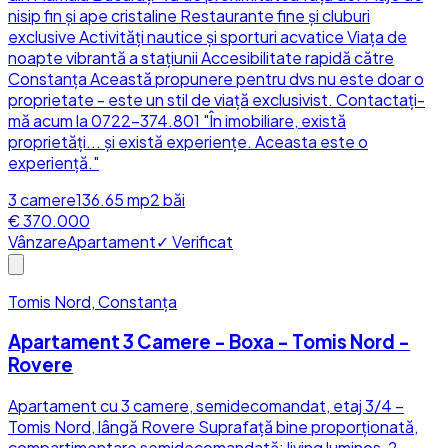
nisip fin și ape cristaline Restaurante fine și cluburi
exclusive Activități nautice și sporturi acvatice Viața de
noapte vibrantă a stațiunii Accesibilitate rapidă către
Constanța Această propunere pentru dvs nu este doar o
proprietate - este un stil de viață exclusivist. Contactați-
mă acum la 0722-374.801 "În imobiliare, există
proprietăți... și există experiențe. Aceasta este o
experiență."
3
camere
136.65
mp
2
băi
€ 370.000
Vânzare
Apartament
✓ Verificat
Tomis Nord, Constanța
Apartament 3 Camere - Boxa - Tomis Nord -
Rovere
Apartament cu 3 camere, semidecomandat, etaj 3/4 –
Tomis Nord, lângă Rovere Suprafață bine proporționată,
compartimentare semidecomandată: living luminos, 2