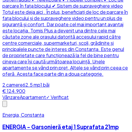
parcare în fața blocului ✔ Sistem de supraveghere video
Totul este deja aici . În plus, beneficiați de loc de parcare în
fața blocului și de supraveghere video pentru un plus de
siguranță și confort. Dar poate cel mai important avantaj
este locația. Tomis Plus a devenit una dintre cele mai
căutate zone ale orașului datorită accesului rapid către
centre comerciale, supermarketuri, școli, grădinițe și
principalele puncte de interes din Constanța. Este genul
de proprietate care funcționează la fel de bine pentru
cineva care își caută următoarea locuință. Unele
apartamente se vând prin preț. Altele se vând prin ceea ce
oferă. Acesta face parte din a doua categorie.
2
camere
62.5
mp
1
băi
€ 124.900
Vânzare
Apartament
✓ Verificat
Energia, Constanța
ENERGIA - Garsonieră etaj 1 Suprafata 21mp