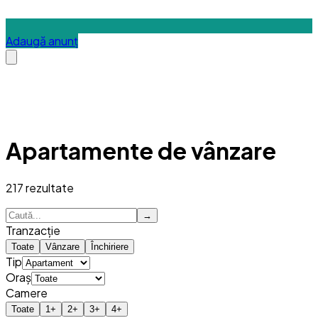
Adaugă anunț
Apartamente de vânzare
217
rezultate
→
Tranzacție
Toate
Vânzare
Închiriere
Tip
Oraș
Camere
Toate
1
+
2
+
3
+
4
+