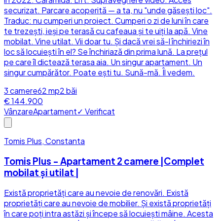
securizat. Parcare acoperită — a ta, nu "unde găsești loc".
Traduc: nu cumperi un proiect. Cumperi o zi de luni în care
te trezești, ieși pe terasă cu cafeaua și te uiți la apă. Vine
mobilat. Vine utilat. Vii doar tu. Și dacă vrei să-l închiriezi în
loc să locuiești în el? Se închiriază din prima lună. La prețul
pe care îl dictează terasa aia. Un singur apartament. Un
singur cumpărător. Poate ești tu. Sună-mă. Îl vedem.
3
camere
62
mp
2
băi
€ 144.900
Vânzare
Apartament
✓ Verificat
Tomis Plus, Constanta
Tomis Plus - Apartament 2 camere |Complet
mobilat și utilat |
Există proprietăți care au nevoie de renovări. Există
proprietăți care au nevoie de mobilier. Și există proprietăți
în care poți intra astăzi și începe să locuiești mâine. Acesta