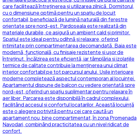
care facilitează întreținerea și utilizarea zilnică. Dormitorul,
cu o dimensiune optimă pentru un spațiu de locuit
confortabil, beneficiază de lumină naturală din ferestre
orientate spre nord-est. Pardoseala este realizată din
materiale durabile, ce asigură un ambient cald și primitor.
Spațiul este ideal pentru odihnă și relaxare, oferind
intimitate prin compartimentarea decomandată. Baia este
modernă, funcțională, cu finisaje rezistente și ușor de
întreținut. Încălzirea este eficientă, iar tâmplăria și izolațiile
termice de calitate contribuie la menținerea unui climat
interior confortabil pe tot parcursul anului. Ușile interioare
moderne completează aspectul contemporan al locuinței.
Apartamentul dispune de balcon cu vedere orientată spre
nord-est, oferind un spațiu suplimentar pentru relaxare în
aer liber. Parcarea este disponibilă în cadrul complexului,
facilitând accesul și confortul locatarilor. Această locuință
este o alegere potrivită pentru cei care caută un
apartament nou, bine compartimentat, în zona Promenada
Navodari, combinând practicitatea cu un nivel ridicat de
confort.