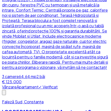
din cupru, ferestre PVC cu termopan și ușă metalică la
intrare. Confort Termic: Centrală proprie pe gaz, calorifere
noi și sistem de aer condiționat. Terasă Hidroizolată și
Protejată: Terasa blocului a fost complet renovată și
izolată profesional cu un mic acoperiș într-o apă cu tablă
zincată, oferind protecție 100% și garanția durabilității. Se
vinde Mobilat și Utilat: Include electrocasnice moderne
(frigider, congelator, aragaz gaze naturale, cuptor electric
convecție încorporat, mașină de spălat rufe, mașină de
cafea automată, TV). O proprietate excelentă atât ca
locuință pentru o familie modernă, cât și ca investiție sigură
pe piața chiriilor. Eliberare rapidă. Pentru mai multe detalii și
pentru a programa o vizionare, vă invităm să ne contactați!
3
camere
64.64
mp
2
băi
€ 125.000
Vânzare
Apartament
✓ Verificat
Faleză Sud, Constanța