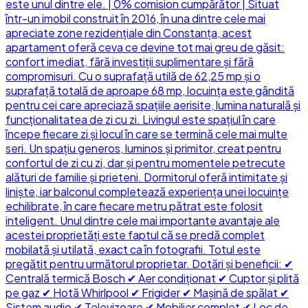
este unul dintre ele. | 0% comision cumpărător | Situat
într-un imobil construit în 2016, în una dintre cele mai
apreciate zone rezidențiale din Constanța, acest
apartament oferă ceva ce devine tot mai greu de găsit:
confort imediat, fără investiții suplimentare și fără
compromisuri. Cu o suprafață utilă de 62,25 mp și o
suprafață totală de aproape 68 mp, locuința este gândită
pentru cei care apreciază spațiile aerisite, lumina naturală și
funcționalitatea de zi cu zi. Livingul este spațiul în care
începe fiecare zi și locul în care se termină cele mai multe
seri. Un spațiu generos, luminos și primitor, creat pentru
confortul de zi cu zi, dar și pentru momentele petrecute
alături de familie și prieteni. Dormitorul oferă intimitate și
liniște, iar balconul completează experiența unei locuințe
echilibrate, în care fiecare metru pătrat este folosit
inteligent. Unul dintre cele mai importante avantaje ale
acestei proprietăți este faptul că se predă complet
mobilată și utilată, exact ca în fotografii. Totul este
pregătit pentru următorul proprietar. Dotări și beneficii: ✔
Centrală termică Bosch ✔ Aer condiționat ✔ Cuptor și plită
pe gaz ✔ Hotă Whirlpool ✔ Frigider ✔ Mașină de spălat ✔
Sistem audio ✔ Televizoare ✔ Mobilier complet ✔ Loc de