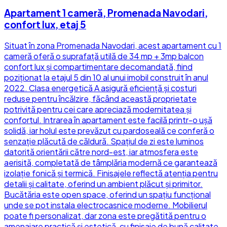
Apartament 1 cameră, Promenada Navodari,
confort lux, etaj 5
Situat în zona Promenada Navodari, acest apartament cu 1
cameră oferă o suprafață utilă de 34 mp + 3mp balcon
confort lux și compartimentare decomandată, fiind
poziționat la etajul 5 din 10 al unui imobil construit în anul
2022. Clasa energetică A asigură eficiență și costuri
reduse pentru încălzire, făcând această proprietate
potrivită pentru cei care apreciază modernitatea și
confortul. Intrarea în apartament este facilă printr-o ușă
solidă, iar holul este prevăzut cu pardoseală ce conferă o
senzație plăcută de căldură. Spațiul de zi este luminos
datorită orientării către nord-est, iar atmosfera este
aerisită, completată de tâmplăria modernă ce garantează
izolație fonică și termică. Finisajele reflectă atenția pentru
detalii și calitate, oferind un ambient plăcut și primitor.
Bucătăria este open space, oferind un spațiu funcțional
unde se pot instala electrocasnice moderne. Mobilierul
poate fi personalizat, dar zona este pregătită pentru o
amenajare practică și estetică, cu finisaje de bună calitate