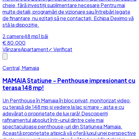
cheie, fără investiții suplimentare necesare Pentru mai
multe detalii, programări de vizionare sau întrebări legate
de finanțare, nu ezitați să ne contactați. Echipa Deximo vă
stă la dispoziție.
2
camere
48
mp
1
băi
€ 80.000
Vânzare
Apartament
✓ Verificat
Central, Mamaia
MAMAIA Statiune - Penthouse impresionant cu
terasa 148 mp!
Un Penthouse în Mamaia în bloc privat, monitorizat video,
cu terasă de 148 mp și vedere la lac și mare - asta e cu
adevărat o proprietate de lux rară! Descoperiți
rafinamentul absolut într-unul dintre cele mai
spectaculoase penthouse-uri din Stațiunea Mamaia.
Această proprietate atipică vă oferă luxul unei perspective