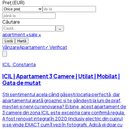
Preț (EUR)
Căutare
→
apartment
×
sale
×
Listă
Hartă
Vânzare
Apartament
✓ Verificat
ICIL, Constanta
ICIL | Apartament 3 Camere | Utilat | Mobilat |
Gata de mutat
Știi sentimentul acela când găsești locația perfectă, dar
apartamentul arată groaznic și te gândești la luni de praf,
meșteri și nervi cu renovarea? Ei bine, acest apartament de
3 camere din zona ICIL este excepția care confirmă regula.
A fost renovat integral în 2020 (inclusiv electric din cupru)
și se vinde EXACT cum îl vezi în fotografii. Adică vii doar cu