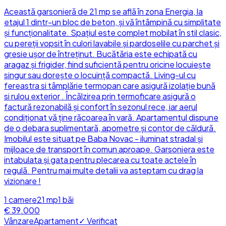
Această garsonieră de 21 mp se află în zona Energia, la
etajul 1 dintr-un bloc de beton, și vă întâmpină cu simplitate
și funcționalitate. Spațiul este complet mobilat în stil clasic,
cu pereții vopsit în culori lavabile și pardoselile cu parchet și
gresie ușor de întreținut. Bucătăria este echipată cu
aragaz și frigider, fiind suficientă pentru oricine locuiește
singur sau dorește o locuință compactă. Living-ul cu
fereastra si tâmplărie termopan care asigură izolație bună
si rulou exterior . Încălzirea prin termoficare asigură o
factură rezonabilă și confort în sezonul rece, iar aerul
condiționat vă ține răcoarea în vară. Apartamentul dispune
de o debara suplimentară, apometre și contor de căldură.
Imobilul este situat pe Baba Novac - iluminat stradal și
mijloace de transport în comun aproape. Garsoniera este
intabulata și gata pentru plecarea cu toate actele în
regulă. Pentru mai multe detalii va asteptam cu drag la
vizionare !
1
camere
21
mp
1
băi
€ 39.000
Vânzare
Apartament
✓ Verificat