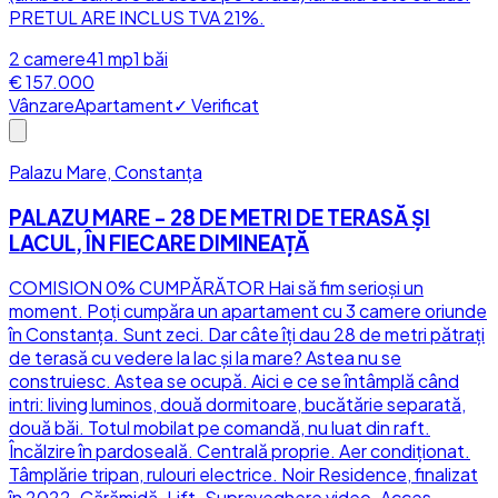
PRETUL ARE INCLUS TVA 21%.
2
camere
41
mp
1
băi
€ 157.000
Vânzare
Apartament
✓ Verificat
Palazu Mare, Constanța
PALAZU MARE - 28 DE METRI DE TERASĂ ȘI
LACUL, ÎN FIECARE DIMINEAȚĂ
COMISION 0% CUMPĂRĂTOR Hai să fim serioși un
moment. Poți cumpăra un apartament cu 3 camere oriunde
în Constanța. Sunt zeci. Dar câte îți dau 28 de metri pătrați
de terasă cu vedere la lac și la mare? Astea nu se
construiesc. Astea se ocupă. Aici e ce se întâmplă când
intri: living luminos, două dormitoare, bucătărie separată,
două băi. Totul mobilat pe comandă, nu luat din raft.
Încălzire în pardoseală. Centrală proprie. Aer condiționat.
Tâmplărie tripan, rulouri electrice. Noir Residence, finalizat
în 2022. Cărămidă. Lift. Supraveghere video. Acces