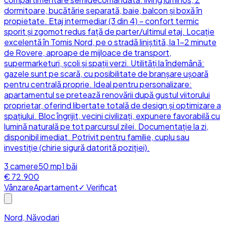
dormitoare, bucătărie separată, baie, balcon și boxă în
propietate. Etaj intermediar (3 din 4) – confort termic
sporit și zgomot redus față de parter/ultimul etaj. Locație
excelentă în Tomis Nord, pe o stradă liniștită, la 1–2 minute
de Rovere, aproape de mijloace de transport,
supermarketuri, școli și spații verzi. Utilități la îndemână:
gazele sunt pe scară, cu posibilitate de branșare ușoară
pentru centrală proprie. Ideal pentru personalizare:
apartamentul se pretează renovării după gustul viitorului
proprietar, oferind libertate totală de design și optimizare a
spațiului. Bloc îngrijit, vecini civilizați, expunere favorabilă cu
lumină naturală pe tot parcursul zilei. Documentație la zi,
disponibil imediat. Potrivit pentru familie, cuplu sau
investiție (chirie sigură datorită poziției).
3
camere
50
mp
1
băi
€ 72.900
Vânzare
Apartament
✓ Verificat
Nord, Năvodari