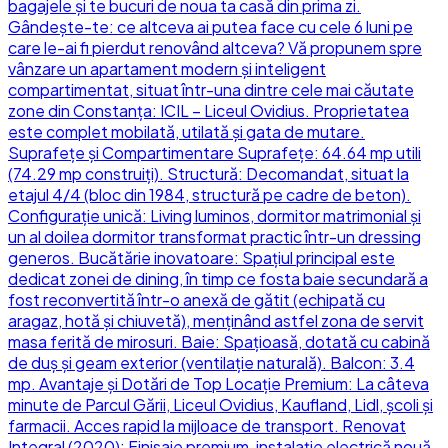
bagajele și te bucuri de noua ta casă din prima zi.
Gândește-te: ce altceva ai putea face cu cele 6 luni pe
care le-ai fi pierdut renovând altceva? Vă propunem spre
vânzare un apartament modern și inteligent
compartimentat, situat într-una dintre cele mai căutate
zone din Constanța: ICIL – Liceul Ovidius. Proprietatea
este complet mobilată, utilată și gata de mutare.
Suprafețe și Compartimentare Suprafețe: 64.64 mp utili
(74.29 mp construiți). Structură: Decomandat, situat la
etajul 4/4 (bloc din 1984, structură pe cadre de beton).
Configurație unică: Living luminos, dormitor matrimonial și
un al doilea dormitor transformat practic într-un dressing
generos. Bucătărie inovatoare: Spațiul principal este
dedicat zonei de dining, în timp ce fosta baie secundară a
fost reconvertită într-o anexă de gătit (echipată cu
aragaz, hotă și chiuvetă), menținând astfel zona de servit
masa ferită de mirosuri. Baie: Spațioasă, dotată cu cabină
de duș și geam exterior (ventilație naturală). Balcon: 3.4
mp. Avantaje și Dotări de Top Locație Premium: La câteva
minute de Parcul Gării, Liceul Ovidius, Kaufland, Lidl, școli și
farmacii. Acces rapid la mijloace de transport. Renovat
Integral (2020): Finisaje premium, instalație electrică nouă