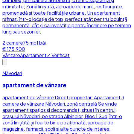
complex, prin barieră automată, oferind siguranță și
intimitate; Zonă liniștită, aproape de mare, restaurante,
promenadă și toate facilitățile urbane. Un apartament
rafinat, într-o locație de top, perfect atât pentru locuință
permanentă, cât și ca investiție pentru închiriere pe termen
lung sau sezonier.
2
camere
75
mp
1
băi
€ 175.900
Vânzare
Apartament
✓ Verificat
Năvodari
apartament de vânzare
apartament de vânzare Direct proprietar: Apartament 3
camere de vânzare Năvodari, zonă centrală Se vinde
apartament spațios și decomandat, situat în centrul
orașului Năvodari, pe strada Albinelor, Bloc 1 Sud, într-o
zonă liniștită și foarte bine poziționată, aproape de
magazine, farmacii, școli și alte puncte de interes.