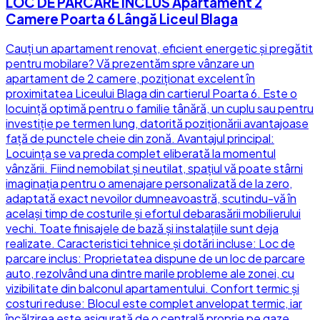
LOC DE PARCARE INCLUS Apartament 2
Camere Poarta 6 Lângă Liceul Blaga
Cauți un apartament renovat, eficient energetic și pregătit
pentru mobilare? Vă prezentăm spre vânzare un
apartament de 2 camere, poziționat excelent în
proximitatea Liceului Blaga din cartierul Poarta 6. Este o
locuință optimă pentru o familie tânără, un cuplu sau pentru
investiție pe termen lung, datorită poziționării avantajoase
față de punctele cheie din zonă. Avantajul principal:
Locuința se va preda complet eliberată la momentul
vânzării. Fiind nemobilat și neutilat, spațiul vă poate stârni
imaginația pentru o amenajare personalizată de la zero,
adaptată exact nevoilor dumneavoastră, scutindu-vă în
același timp de costurile și efortul debarasării mobilierului
vechi. Toate finisajele de bază și instalațiile sunt deja
realizate. Caracteristici tehnice și dotări incluse: Loc de
parcare inclus: Proprietatea dispune de un loc de parcare
auto, rezolvând una dintre marile probleme ale zonei, cu
vizibilitate din balconul apartamentului. Confort termic și
costuri reduse: Blocul este complet anvelopat termic, iar
încălzirea este asigurată de o centrală proprie pe gaze