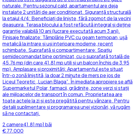
naturale. Pentru sezonul cald, apartamentul are deja
instalate 2 unități de aer condiționat. Siguranță structurală
la etajul 4/4: Beneficiați de liniște, fără zgomot de la vecini
deasupra. Terasa blocului a fost refăcută integral și deține
garanție valabilă 10 ani (lucrare executată acum 3 ani).
Finisaje finalizate: Tâmplărie PVC cu geam termopan, ușă
metalică la intrare și uși interioare moderne, recent
schimbate. Suprafață și compartimentare: Spațiu
semidecomandat bine optimizat, cu o suprafață totală de
45.76 mp (din care 41.81 mp utili și un balcon închis de 3.95
mp). Amplasare și proximități: Apartamentul este situat
într-o zonă liniștită, la doar 2 minute de mers pe jos de
Liceul Teoretic „Lucian Blaga”. În imediata apropiere se află
Supermarketul Polar, farmacii, grădinițe, zone verzi și stații
ale mijloacelor de transport în comun. Proprietatea are
toate actele la zi și este pregătită pentru vânzare. Pentru
detalii suplimentare și programarea unei vizionări, vă rugăm
să ne contactați.
2
camere
41.81
mp
1
băi
€ 77.000