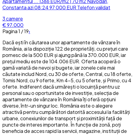
Apartamentul ... 1386 EUR/m2 | 70 m2 Navodari,
Constanta azi 08:24 97 000 EUR Telefon validat
3
camere
€ 97.000
Pagina
1
/
19
›
Dacă ești în căutarea unor apartamente de vânzare în
România, ai la dispoziție 122 de proprietăți, cu prețuri care
pornesc de la 500 EUR și ajung până la 370.000 EUR, iar
prețul mediu este de 104.006 EUR. Oferta acoperă o
gamă variată de nevoi și bugete, iar zonele cele mai
căutate includ Nord, cu 30 de oferte, Central, cu 18 oferte,
Tomis Nord, cu 9 oferte, Km 4-5, cu 5 oferte, și Primo, cu 4
oferte. Indiferent dacă urmărești o locuință pentru uz
personal sau o oportunitate de investiție, selecția de
apartamente de vânzare în România îți oferă opțiuni
diverse, într-un singur loc. România este o alegere
atractivă pentru cumpărători datorită accesului la facilități
urbane, conexiunilor de transport și proximității față de
puncte de interes importante. În funcție de zonă, poți
beneficia de acces rapid la servicii, magazine, instituții de