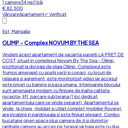
1
camere
34
mp
1
băi
€ 82.500
Vânzare
Apartament
✓ Verificat
Est, Mangalia
OLIMP - Complex NOVUM BY THE SEA
Vindem acest apartament de vacanta superb LA PRET DE
COST, situat in complexul Novum By The Sea - Olimp,
pozitionat la doi pasi de plaja Olimp. Complexul este
frumos amenajat cu spatii verzi si copaci, cu locuri de
relaxare si agrement, este monitorizat video iar accesul
este privat cu bariere si paza umana. Interioarele blocului
sunt amenajate modern cu finisaje de inalta calitate,
receptie, lift, parcare subterana (1 loc dedicat
apartamentului care se vinde separat). Apartamentul se
vinde „la cheie„ mobilat si utilat complet (mobilier Rovere),
are incalzire in pardoseala si este finisat elegant. Combo
bucatarie open space plus camera de zi si dormitor
(ambele camere au acces pe terasa) iar baia este cu dus.