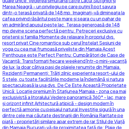
duale unice: vederea simultană către Lacul Siutghiol și
Marea Neagră - un privilegiu pe care puțini îl pot savura
dintr-o terasă privată de 148 mp. Imaginați-vă dimineața la
cafea privind răsăritul peste mare și seara cu un pahar de
vin admirând apusul peste lac. Terasa generoasă de 148
mp devine scena perfectă pentru: Petreceri exclusive cu
prietenii și familia Momente de relaxare în propriul dvs.
resort privat Cine romantice sub cerul înstelat Sesiuni de
yoga cu cea mai frumoasă priveliște din Mamaia Acest
Penthouse este Perfect Pentru: Cumpărători de Case de
Vacanță: Transformați fiecare weekend într-o mini-vacanță
de lux, la doar câțiva pași de plajele renumite din Mamaia.
Rezidenți Permanenți: Trăiți zilnic experiența resort-ului de
5 stele, cu toate facilitățile moderne la îndemână și natura
spectaculoasă la ușa dvs. De Ce Este Această Proprietate
Unică: Locație premium în Stațiunea Mamaia - zona cea mai
exclusivistă a litoralului Vedere panoramică 360° - lac, mare
și orizont infinit Arhitectură atipică - design modern în
perfectă armonie cu peisajul natural Investiție sigură în una
dintre cele mai căutate destinații din România Raritate pe
piață - proprietăți similare apar extrem de rar Stilul de Viață
din Mamaia Bucurați-vă de proximitatea față de: Plaje de