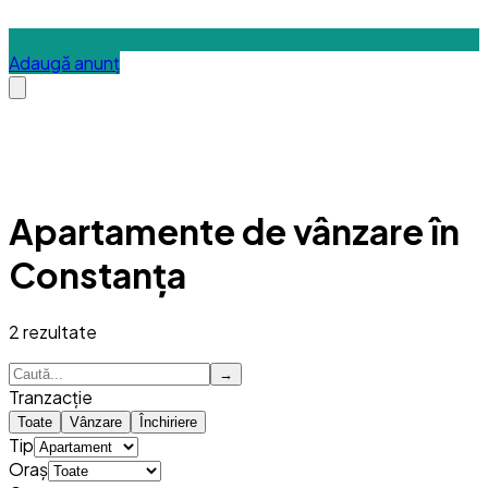
Adaugă anunț
Apartamente de vânzare în
Constanța
2
rezultate
→
Tranzacție
Toate
Vânzare
Închiriere
Tip
Oraș