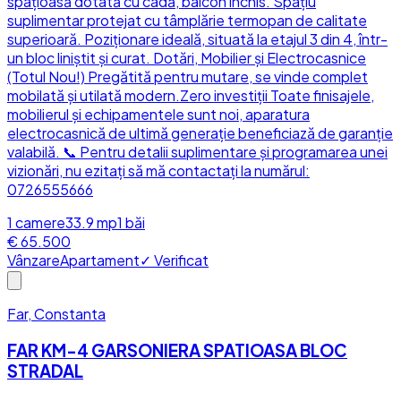
spațioasă dotată cu cadă, balcon închis. Spațiu
suplimentar protejat cu tâmplărie termopan de calitate
superioară. Poziționare ideală, situată la etajul 3 din 4, într-
un bloc liniștit și curat. Dotări, Mobilier și Electrocasnice
(Totul Nou!) Pregătită pentru mutare, se vinde complet
mobilată și utilată modern.Zero investiții Toate finisajele,
mobilierul și echipamentele sunt noi, aparatura
electrocasnică de ultimă generație beneficiază de garanție
valabilă. 📞 Pentru detalii suplimentare și programarea unei
vizionări, nu ezitați să mă contactați la numărul:
0726555666
1
camere
33.9
mp
1
băi
€ 65.500
Vânzare
Apartament
✓ Verificat
Far, Constanta
FAR KM-4 GARSONIERA SPATIOASA BLOC
STRADAL