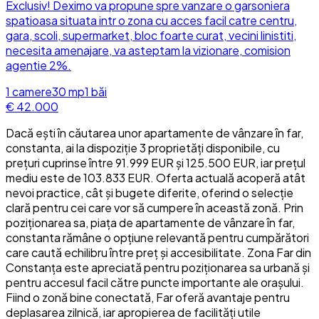
Exclusiv! Deximo va propune spre vanzare o garsoniera
spatioasa situata intr o zona cu acces facil catre centru,
gara, scoli, supermarket, bloc foarte curat, vecini linistiti,
necesita amenajare, va asteptam la vizionare, comision
agentie 2%.
1
camere
30
mp
1
băi
€ 42.000
Dacă ești în căutarea unor apartamente de vânzare în far,
constanta, ai la dispoziție 3 proprietăți disponibile, cu
prețuri cuprinse între 91.999 EUR și 125.500 EUR, iar prețul
mediu este de 103.833 EUR. Oferta actuală acoperă atât
nevoi practice, cât și bugete diferite, oferind o selecție
clară pentru cei care vor să cumpere în această zonă. Prin
poziționarea sa, piața de apartamente de vânzare în far,
constanta rămâne o opțiune relevantă pentru cumpărători
care caută echilibru între preț și accesibilitate. Zona Far din
Constanța este apreciată pentru poziționarea sa urbană și
pentru accesul facil către puncte importante ale orașului.
Fiind o zonă bine conectată, Far oferă avantaje pentru
deplasarea zilnică, iar apropierea de facilități utile