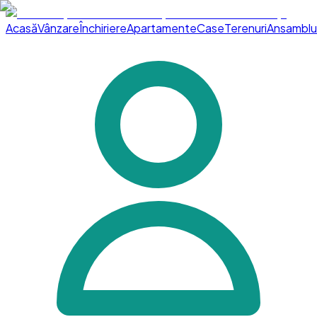
Acasă
Vânzare
Închiriere
Apartamente
Case
Terenuri
Ansamblu