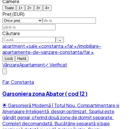
Camere
Toate
1
+
2
+
3
+
4
+
Preț (EUR)
Căutare
→
apartment
×
sale
×
constanta
×
far
×
/imobiliare-
apartamente-de-vanzare-constanta/far
×
Listă
Hartă
Vânzare
Apartament
✓ Verificat
Far, Constanta
Garsoniera zona Abator ( cod 12 )
🌟 Garsonieră Modernă | Totul Nou. Compartimentare și
Amenajare Inteligentă, design optimizat. Spațiul este
gândit genial, oferind două zone de dormit separate.
Complet decomandată: Bucătărie separată și baie