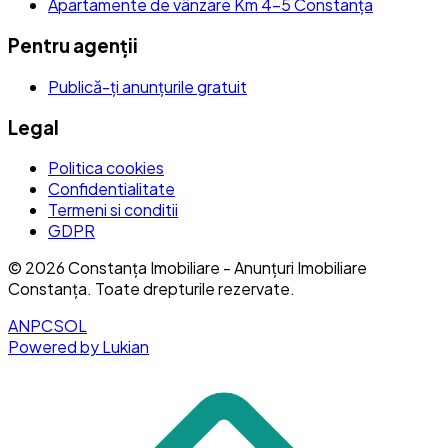
Apartamente de vânzare Km 4-5 Constanța
Pentru agenții
Publică-ți anunțurile gratuit
Legal
Politica cookies
Confidentialitate
Termeni si conditii
GDPR
©
2026
Constanța Imobiliare - Anunțuri Imobiliare
Constanța
. Toate drepturile rezervate.
ANPC
SOL
Powered by Lukian