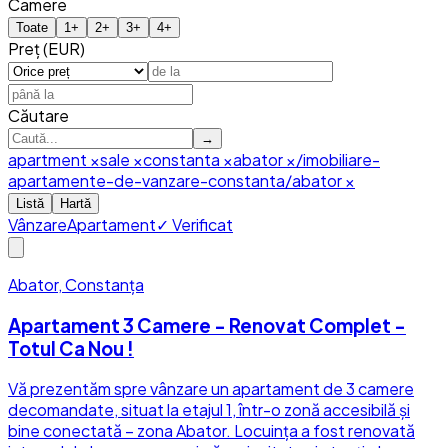
Camere
Toate
1
+
2
+
3
+
4
+
Preț (EUR)
Căutare
→
apartment
×
sale
×
constanta
×
abator
×
/imobiliare-
apartamente-de-vanzare-constanta/abator
×
Listă
Hartă
Vânzare
Apartament
✓ Verificat
Abator, Constanța
Apartament 3 Camere - Renovat Complet -
Totul Ca Nou !
Vă prezentăm spre vânzare un apartament de 3 camere
decomandate, situat la etajul 1, într-o zonă accesibilă și
bine conectată – zona Abator. Locuința a fost renovată