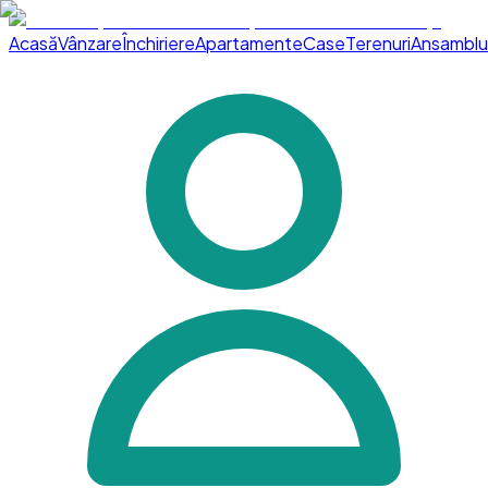
Acasă
Vânzare
Închiriere
Apartamente
Case
Terenuri
Ansamblu