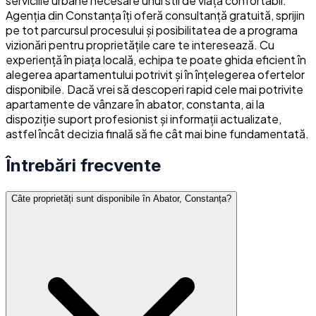
serviciile urbane necesare unui stil de viață confortabil.
Agenția din Constanța îți oferă consultanță gratuită, sprijin
pe tot parcursul procesului și posibilitatea de a programa
vizionări pentru proprietățile care te interesează. Cu
experiență în piața locală, echipa te poate ghida eficient în
alegerea apartamentului potrivit și în înțelegerea ofertelor
disponibile. Dacă vrei să descoperi rapid cele mai potrivite
apartamente de vânzare în abator, constanta, ai la
dispoziție suport profesionist și informații actualizate,
astfel încât decizia finală să fie cât mai bine fundamentată.
Întrebări frecvente
Câte proprietăți sunt disponibile în Abator, Constanța?