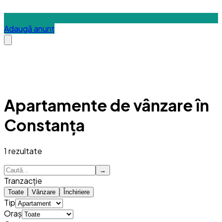
Adaugă anunț
Apartamente de vânzare în
Constanța
1
rezultate
→
Tranzacție
Toate
Vânzare
Închiriere
Tip
Oraș