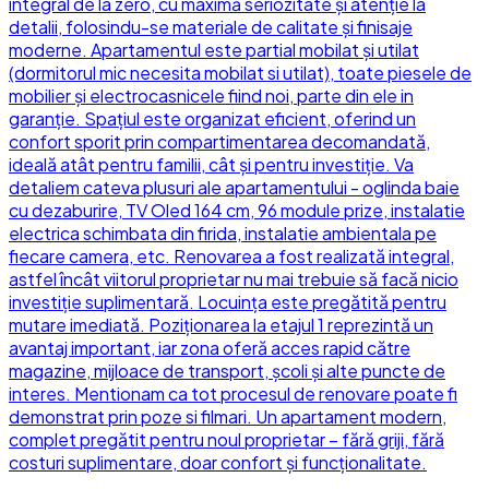
integral de la zero, cu maximă seriozitate și atenție la
detalii, folosindu-se materiale de calitate și finisaje
moderne. Apartamentul este partial mobilat și utilat
(dormitorul mic necesita mobilat si utilat), toate piesele de
mobilier și electrocasnicele fiind noi, parte din ele in
garanție. Spațiul este organizat eficient, oferind un
confort sporit prin compartimentarea decomandată,
ideală atât pentru familii, cât și pentru investiție. Va
detaliem cateva plusuri ale apartamentului - oglinda baie
cu dezaburire, TV Oled 164 cm, 96 module prize, instalatie
electrica schimbata din firida, instalatie ambientala pe
fiecare camera, etc. Renovarea a fost realizată integral,
astfel încât viitorul proprietar nu mai trebuie să facă nicio
investiție suplimentară. Locuința este pregătită pentru
mutare imediată. Poziționarea la etajul 1 reprezintă un
avantaj important, iar zona oferă acces rapid către
magazine, mijloace de transport, școli și alte puncte de
interes. Mentionam ca tot procesul de renovare poate fi
demonstrat prin poze si filmari. Un apartament modern,
complet pregătit pentru noul proprietar – fără griji, fără
costuri suplimentare, doar confort și funcționalitate.