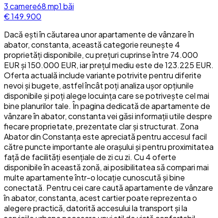
3
camere
68
mp
1
băi
€ 149.900
Dacă ești în căutarea unor apartamente de vânzare în
abator, constanta, această categorie reunește 4
proprietăți disponibile, cu prețuri cuprinse între 74.000
EUR și 150.000 EUR, iar prețul mediu este de 123.225 EUR.
Oferta actuală include variante potrivite pentru diferite
nevoi și bugete, astfel încât poți analiza ușor opțiunile
disponibile și poți alege locuința care se potrivește cel mai
bine planurilor tale. În pagina dedicată de apartamente de
vânzare în abator, constanta vei găsi informații utile despre
fiecare proprietate, prezentate clar și structurat. Zona
Abator din Constanța este apreciată pentru accesul facil
către puncte importante ale orașului și pentru proximitatea
față de facilități esențiale de zi cu zi. Cu 4 oferte
disponibile în această zonă, ai posibilitatea să compari mai
multe apartamente într-o locație cunoscută și bine
conectată. Pentru cei care caută apartamente de vânzare
în abator, constanta, acest cartier poate reprezenta o
alegere practică, datorită accesului la transport și la