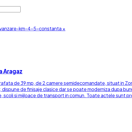
vanzare-km-4-5-constanta
×
a Aragaz
rafata de 39 mp, de 2 camere semidecomandate, situat in Zona
erior, dispune de finisaje clasice dar se poate moderniza dupa bu
, scoli si mijloace de transport in comun. Toate actele sunt pr