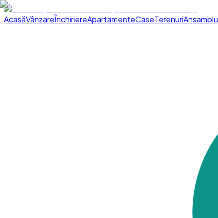
Acasă
Vânzare
Închiriere
Apartamente
Case
Terenuri
Ansamblu