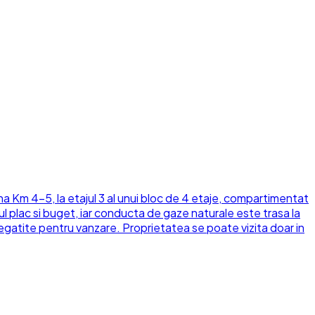
 Km 4-5, la etajul 3 al unui bloc de 4 etaje, compartimentat
nul plac si buget, iar conducta de gaze naturale este trasa la
egatite pentru vanzare. Proprietatea se poate vizita doar in