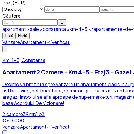
Preț (EUR)
Căutare
→
apartment
×
sale
×
constanta
×
km-4-5
×
/apartamente-de-
Listă
Hartă
Vânzare
Apartament
✓ Verificat
Km 4-5, Constanta
Apartament 2 Camere - Km 4-5 - Etaj 3 - Gaze L
Deximo va prezinta spre vanzare un apartament clasic in sup
astfel : living, hol, bucatarie, dormitor, grup sanitar. La int
aragaz. Imobilul se afla aproape de supermarketuri, magazine
baza Acordului De Vizionare!
2
camere
39
mp
1
băi
€ 60.000
Vânzare
Apartament
✓ Verificat