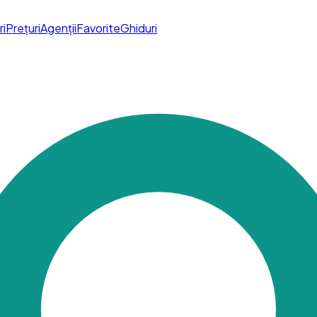
ri
Prețuri
Agenții
Favorite
Ghiduri