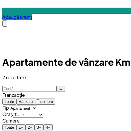
Adaugă anunț
Apartamente de vânzare Km
2
rezultate
→
Tranzacție
Toate
Vânzare
Închiriere
Tip
Oraș
Camere
Toate
1
+
2
+
3
+
4
+