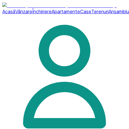
Acasă
Vânzare
Închiriere
Apartamente
Case
Terenuri
Ansamblu