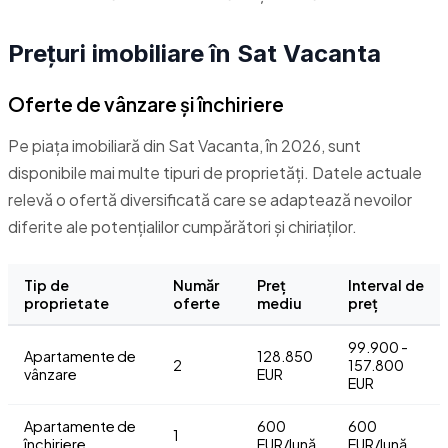
Prețuri imobiliare în Sat Vacanta
Oferte de vânzare și închiriere
Pe piața imobiliară din Sat Vacanta, în 2026, sunt
disponibile mai multe tipuri de proprietăți. Datele actuale
relevă o ofertă diversificată care se adaptează nevoilor
diferite ale potențialilor cumpărători și chiriaților.
Tip de
Număr
Preț
Interval de
proprietate
oferte
mediu
preț
99.900 -
Apartamente de
128.850
2
157.800
vânzare
EUR
EUR
Apartamente de
600
600
1
închiriere
EUR/lună
EUR/lună