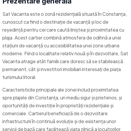
Prezentare generală
Sat Vacanta este o zonă rezidenţială situată în Constanța,
cunoscut ca fiind o destinație de vacanță și loc de
reședință pentru cei care caută liniștea și proximitatea cu
plaja. Acest cartier combină atmosfera de odihnă a unei
stațiuni de vacanță cu accesibilitatea unei zone urbane
moderne. Fiind o localitate relativ nouă și în dezvoltare, Sat
Vacanta atrage atât familii care doresc să se stabilească
permanent, cât și investitori imobiliari interesați de piața
turismului litoral.
Caracteristicile principale ale zonei includ proximitatea
spre plajele din Constanța, un mediu sigur și prietenos, și
oportunități de investiție în proprietăți rezidențiale și
comerciale. Cartierul beneficiază de o dezvoltare
infrastructurii în continuă evoluție și de existența unor
servicii de bază care facilitează viața zilnică a locuitorilor.