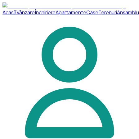
Acasă
Vânzare
Închiriere
Apartamente
Case
Terenuri
Ansamblu