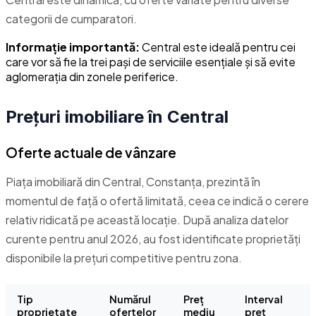
categorii de cumparatori.
Informație importantă:
Central este ideală pentru cei
care vor să fie la trei pași de serviciile esențiale și să evite
aglomerația din zonele periferice.
Prețuri imobiliare în Central
Oferte actuale de vânzare
Piața imobiliară din Central, Constanța, prezintă în
momentul de față o ofertă limitată, ceea ce indică o cerere
relativ ridicată pe această locație. După analiza datelor
curente pentru anul 2026, au fost identificate proprietăți
disponibile la prețuri competitive pentru zona.
Tip
Numărul
Preț
Interval
proprietate
ofertelor
mediu
preț