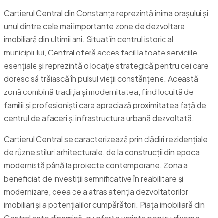
Cartierul Central din Constanța reprezintă inima orașului și
unul dintre cele mai importante zone de dezvoltare
imobiliară din ultimii ani. Situat în centrul istoric al
municipiului, Central oferă acces facil la toate serviciile
esențiale și reprezintă o locație strategică pentru cei care
doresc să trăiască în pulsul vieții constănțene. Această
zonă combină tradiția și modernitatea, fiind locuită de
familii și profesioniști care apreciază proximitatea față de
centrul de afaceri și infrastructura urbană dezvoltată.
Cartierul Central se caracterizează prin clădiri rezidențiale
de různe stiluri arhitecturale, de la construcții din epoca
modernistă până la proiecte contemporane. Zona a
beneficiat de investiții semnificative în reabilitare și
modernizare, ceea ce a atras atenția dezvoltatorilor
imobiliari și a potențialilor cumpărători. Piața imobiliară din
Central este dinamică, cu oferte variate pentru diverse