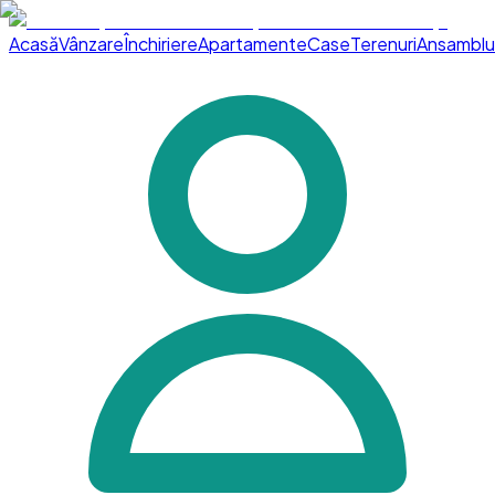
Acasă
Vânzare
Închiriere
Apartamente
Case
Terenuri
Ansamblu