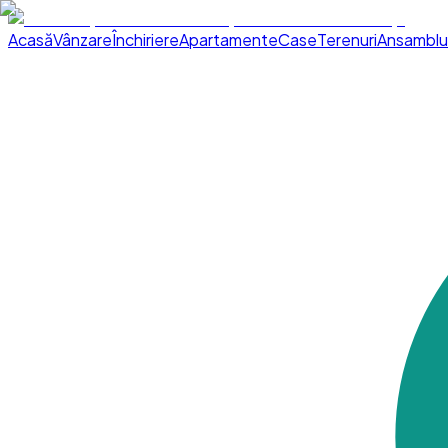
Acasă
Vânzare
Închiriere
Apartamente
Case
Terenuri
Ansamblu