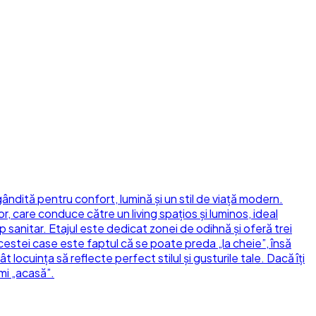
 gândită pentru confort, lumină și un stil de viață modern.
, care conduce către un living spațios și luminos, ideal
 sanitar. Etajul este dedicat zonei de odihnă și oferă trei
estei case este faptul că se poate preda „la cheie”, însă
t locuința să reflecte perfect stilul și gusturile tale. Dacă îți
umi „acasă”.