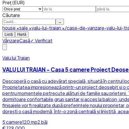
Preț (EUR)
Căutare
→
house
×
sale
×
valu-lui-traian
×
/case-de-vanzare-valu-lui-tr
Listă
Hartă
Vânzare
Casă
✓ Verificat
Valu lui Traian
VALU LUI TRAIAN - Casa 5 camere Proiect Deose
Descoperă o casă cu adevărat specială, situată în centrul local
Proprietatea impresionează printr-un proiect deosebit și o co
pentru momentele petrecute alături de familie sau prieteni. To
dormitoare confortabile,grup sanitar și acces la balcon, und
finisajele vor fi realizate după preferințele noului proprietar, 
dorești o casă modernă, într-o zonă centrală și liniștită, ace
5
camere
120
mp
2
băi
€ 129.000