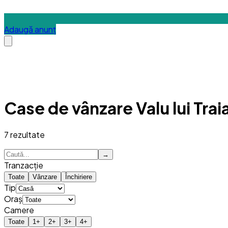
Adaugă anunț
Case de vânzare Valu lui Trai
7
rezultate
→
Tranzacție
Toate
Vânzare
Închiriere
Tip
Oraș
Camere
Toate
1
+
2
+
3
+
4
+