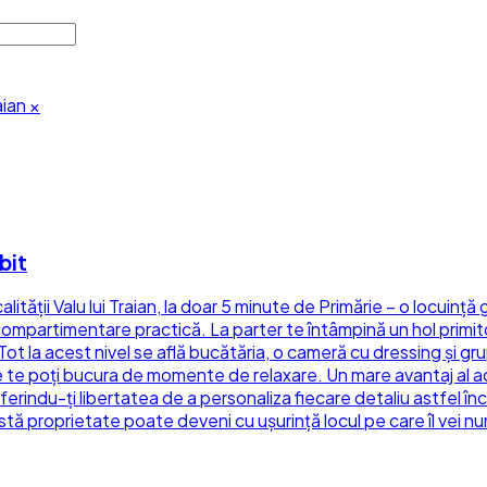
aian
×
bit
ității Valu lui Traian, la doar 5 minute de Primărie – o locuință
mpartimentare practică. La parter te întâmpină un hol primitor
t la acest nivel se află bucătăria, o cameră cu dressing și grup
e te poți bucura de momente de relaxare. Un mare avantaj al ac
oferindu-ți libertatea de a personaliza fiecare detaliu astfel încâ
astă proprietate poate deveni cu ușurință locul pe care îl vei n