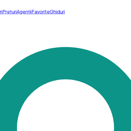
ri
Prețuri
Agenții
Favorite
Ghiduri