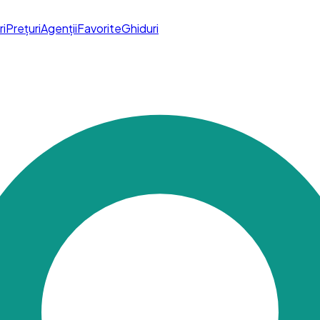
ri
Prețuri
Agenții
Favorite
Ghiduri