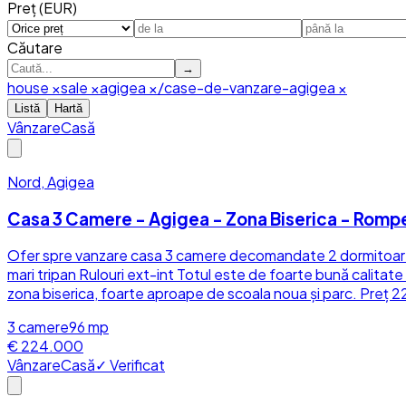
Preț (EUR)
Căutare
→
house
×
sale
×
agigea
×
/case-de-vanzare-agigea
×
Listă
Hartă
Vânzare
Casă
Nord, Agigea
Casa 3 Camere - Agigea - Zona Biserica - Romp
Ofer spre vanzare casa 3 camere decomandate 2 dormitoare 2 
mari tripan Rulouri ext-int Totul este de foarte bună calitate
zona biserica, foarte aproape de scoala noua și parc. Preț 2
3
camere
96
mp
€ 224.000
Vânzare
Casă
✓ Verificat