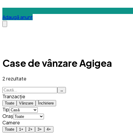
Adaugă anunț
Case de vânzare Agigea
2
rezultate
→
Tranzacție
Toate
Vânzare
Închiriere
Tip
Oraș
Camere
Toate
1
+
2
+
3
+
4
+