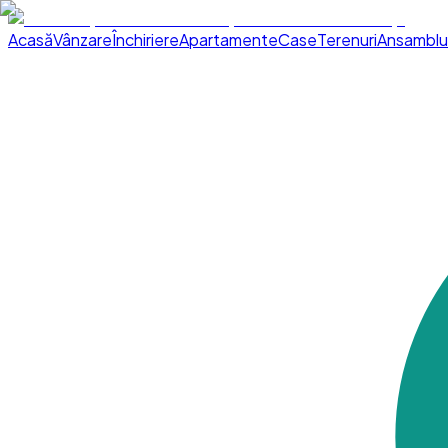
Acasă
Vânzare
Închiriere
Apartamente
Case
Terenuri
Ansamblu