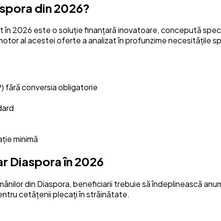
aspora din 2026?
t în 2026 este o soluție finanțară inovatoare, concepută special
motor al acestei oferte a analizat în profunzime necesitățile sp
) fără conversia obligatorie
dard
ație minimă
car Diaspora în 2026
ilor din Diaspora, beneficiarii trebuie să îndeplinească anumite
entru cetățenii plecați în străinătate.