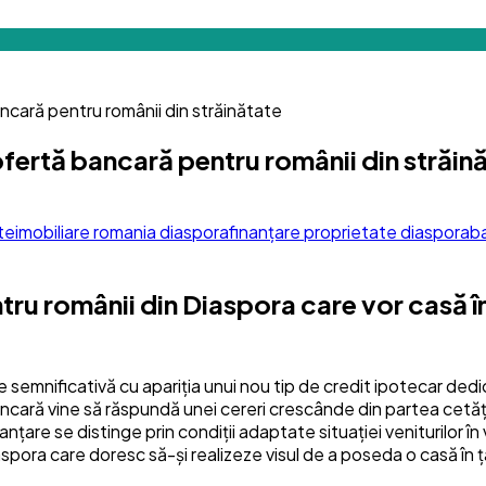
cară pentru românii din străinătate
fertă bancară pentru românii din străin
te
imobiliare romania diaspora
finanțare proprietate diaspora
ba
tru românii din Diaspora care vor casă 
semnificativă cu apariția unui nou tip de credit ipotecar dedi
cară vine să răspundă unei cereri crescânde din partea cetățen
nțare se distinge prin condiții adaptate situației veniturilor în
aspora care doresc să-și realizeze visul de a poseda o casă în ț