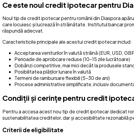
Ce este noul credit ipotecar pentru Di
Noul tip de credit ipotecar pentru românii din Diaspora apăru
care locuiesc și lucrează în străinătate. Institutul bancar pro
răspundă adecvat.
Caracteristicile principale ale acestui credit ipotecar includ:
Acceptarea veniturilor în valută străină (EUR, USD, GBP
Perioade de aprobcare reduse (10-15 zile lucrătoare)
Dobânzi competitive, mai mici decât la produsele stan
Posibilitatea plăților lunare în valută
Termeni de rambursare flexibili (5-30 de ani)
Procese administrative simplificate, inclusiv document
Condiții și cerințe pentru credit ipote
Pentru a accesa acest nou tip de credit ipotecar dedicat român
sustenabilitatea creditelor, dar și accesibilitate rezonabilă p
Criterii de eligibilitate