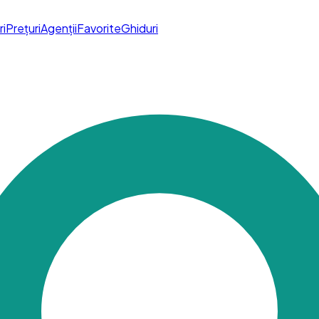
ri
Prețuri
Agenții
Favorite
Ghiduri