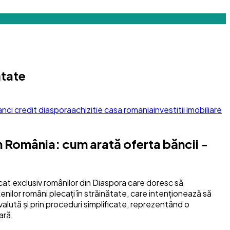
ătate
nci credit diaspora
achizitie casa romania
investitii imobiliare
în România: cum arată oferta băncii -
cat exclusiv românilor din Diaspora care doresc să
ilor români plecați în străinătate, care intenționează să
 valută și prin proceduri simplificate, reprezentând o
ară.