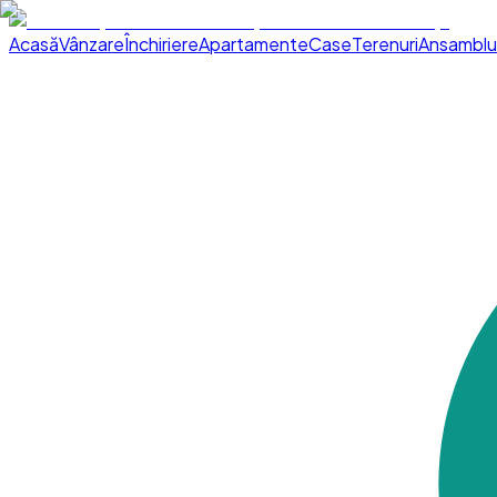
Acasă
Vânzare
Închiriere
Apartamente
Case
Terenuri
Ansamblu