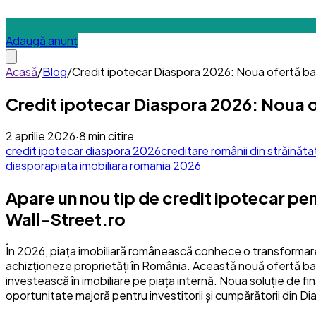
Adaugă anunț
Acasă
/
Blog
/
Credit ipotecar Diaspora 2026: Noua ofertă ban
Credit ipotecar Diaspora 2026: Noua o
2 aprilie 2026
·
8
min citire
credit ipotecar diaspora 2026
creditare românii din străinăta
diaspora
piata imobiliara romania 2026
Apare un nou tip de credit ipotecar pen
Wall-Street.ro
În 2026, piața imobiliară românească conhece o transformare 
achizționeze proprietăți în România. Această nouă ofertă ban
investească în imobiliare pe piața internă. Noua soluție de fina
oportunitate majoră pentru investitorii și cumpărătorii din Di