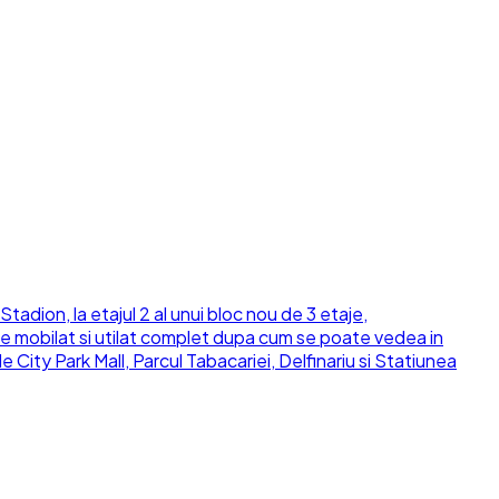
ion, la etajul 2 al unui bloc nou de 3 etaje,
inde mobilat si utilat complet dupa cum se poate vedea in
City Park Mall, Parcul Tabacariei, Delfinariu si Statiunea