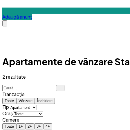
Adaugă anunț
Apartamente de vânzare St
2
rezultate
→
Tranzacție
Toate
Vânzare
Închiriere
Tip
Oraș
Camere
Toate
1
+
2
+
3
+
4
+