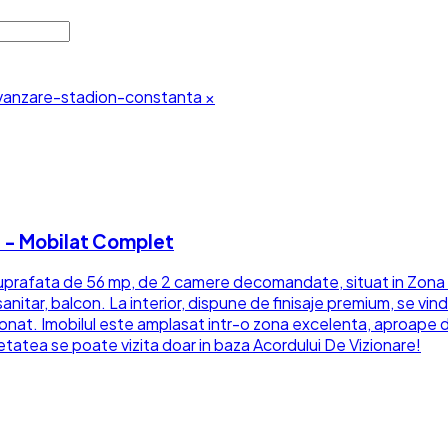
anzare-stadion-constanta
×
 - Mobilat Complet
rafata de 56 mp, de 2 camere decomandate, situat in Zona Stad
 sanitar, balcon. La interior, dispune de finisaje premium, se v
onat. Imobilul este amplasat intr-o zona excelenta, aproape de 
tatea se poate vizita doar in baza Acordului De Vizionare!