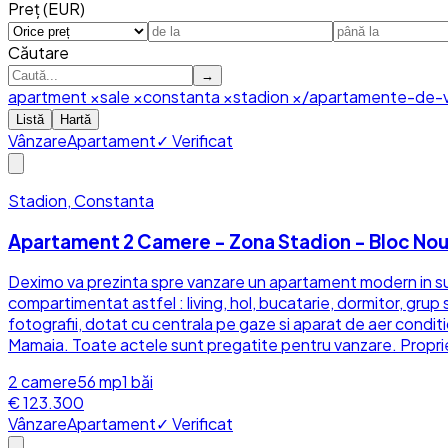
Preț (EUR)
Căutare
→
apartment
×
sale
×
constanta
×
stadion
×
/apartamente-de-v
Listă
Hartă
Vânzare
Apartament
✓ Verificat
Stadion, Constanta
Apartament 2 Camere - Zona Stadion - Bloc Nou
Deximo va prezinta spre vanzare un apartament modern in sup
compartimentat astfel : living, hol, bucatarie, dormitor, grup
fotografii, dotat cu centrala pe gaze si aparat de aer conditi
Mamaia. Toate actele sunt pregatite pentru vanzare. Proprie
2
camere
56
mp
1
băi
€ 123.300
Vânzare
Apartament
✓ Verificat