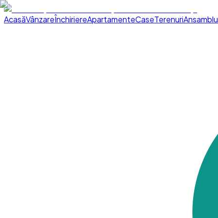
Acasă
Vânzare
Închiriere
Apartamente
Case
Terenuri
Ansamblu