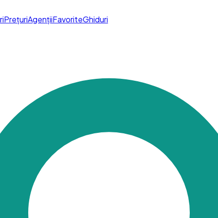
ri
Prețuri
Agenții
Favorite
Ghiduri