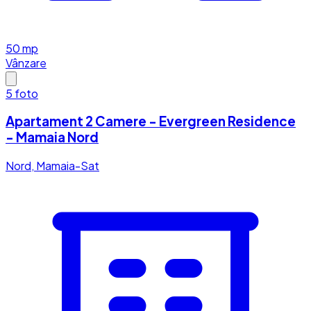
50
mp
Vânzare
5
foto
Apartament 2 Camere - Evergreen Residence
- Mamaia Nord
Nord, Mamaia-Sat