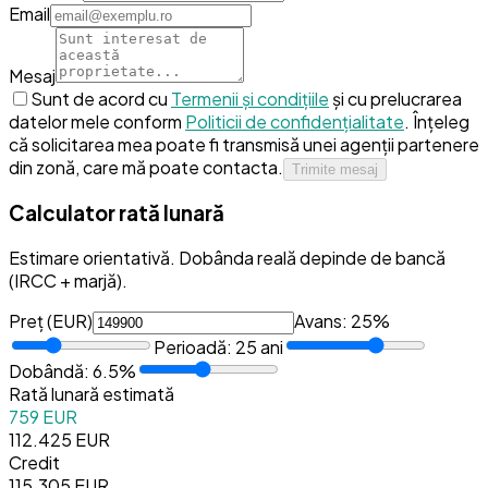
Email
Mesaj
Sunt de acord cu
Termenii și condițiile
și cu prelucrarea
datelor mele conform
Politicii de confidențialitate
.
Înțeleg
că solicitarea mea poate fi transmisă unei agenții partenere
din zonă, care mă poate contacta.
Trimite mesaj
Calculator rată lunară
Estimare orientativă. Dobânda reală depinde de bancă
(IRCC + marjă).
Preț (
EUR
)
Avans:
25
%
Perioadă:
25
ani
Dobândă:
6.5
%
Rată lunară estimată
759 EUR
112.425 EUR
Credit
115.305 EUR