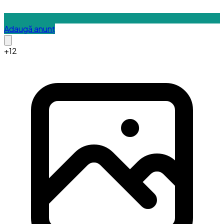
Adaugă anunț
+
12