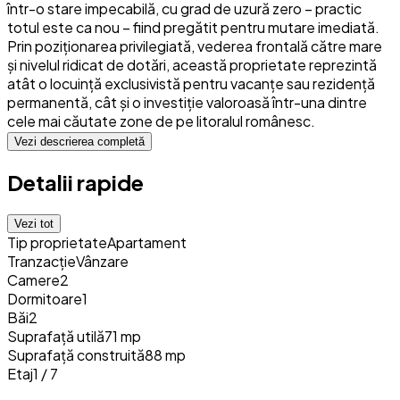
într-o stare impecabilă, cu grad de uzură zero – practic
totul este ca nou – fiind pregătit pentru mutare imediată.
Prin poziționarea privilegiată, vederea frontală către mare
și nivelul ridicat de dotări, această proprietate reprezintă
atât o locuință exclusivistă pentru vacanțe sau rezidență
permanentă, cât și o investiție valoroasă într-una dintre
cele mai căutate zone de pe litoralul românesc.
Vezi descrierea completă
Detalii rapide
Vezi tot
Tip proprietate
Apartament
Tranzacție
Vânzare
Camere
2
Dormitoare
1
Băi
2
Suprafață utilă
71 mp
Suprafață construită
88 mp
Etaj
1 / 7