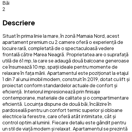
Băi
2
Descriere
Situat în prima linie la mare, în zonă Mamaia Nord, acest
apartament premium cu 2 camere oferă o experiență de
locuire rară, completată de o spectaculoasă vedere
frontală către Marea Neagră. Proprietatea are o suprafață
utilă de 61 mp, la care se adaugă două balcoane generoase
ce însumează 10 mp, spații ideale pentru momente de
relaxare în fața mării. Apartamentul este poziționat la etajul
1 din 7 al unui imobil modern, construit în 2019, dotat cu lift și
proiectat conform standardelor actuale de confort și
eficiență. Interiorul impresionează prin finisaje
contemporane, materiale de calitate și o compartimentare
eficientă. Locuința dispune de două băi, încălzire în
pardoseală pentru un confort termic superior și obloane
electrice la ferestre, care oferă atât intimitate, cât și
control optim al luminii. Fiecare detaliu este gândit pentru
un stil de viață modern și relaxat. Apartamentul se prezintă