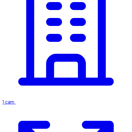
1
cam.