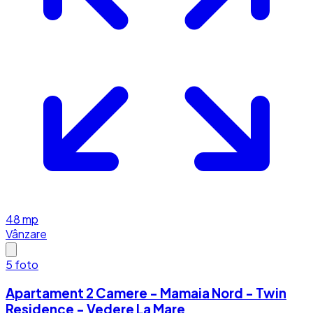
48
mp
Vânzare
5
foto
Apartament 2 Camere - Mamaia Nord - Twin
Residence - Vedere La Mare