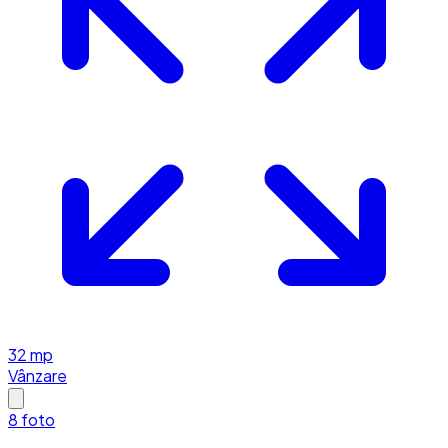
32
mp
Vânzare
8
foto