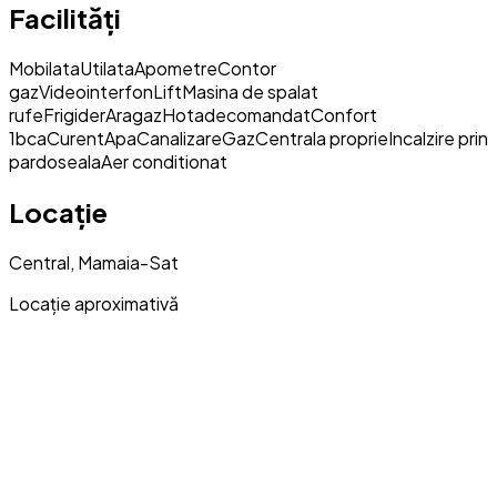
Facilități
Mobilata
Utilata
Apometre
Contor
gaz
Videointerfon
Lift
Masina de spalat
rufe
Frigider
Aragaz
Hota
decomandat
Confort
1
bca
Curent
Apa
Canalizare
Gaz
Centrala proprie
Incalzire prin
pardoseala
Aer conditionat
Locație
Central, Mamaia-Sat
Locație aproximativă