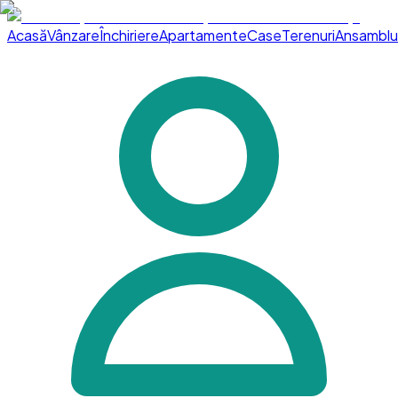
Acasă
Vânzare
Închiriere
Apartamente
Case
Terenuri
Ansamblu