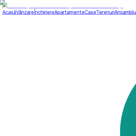
Acasă
Vânzare
Închiriere
Apartamente
Case
Terenuri
Ansamblu