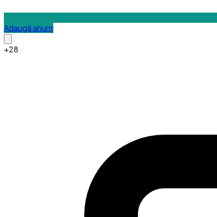
Adaugă anunț
+
28