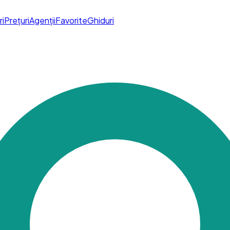
ri
Prețuri
Agenții
Favorite
Ghiduri