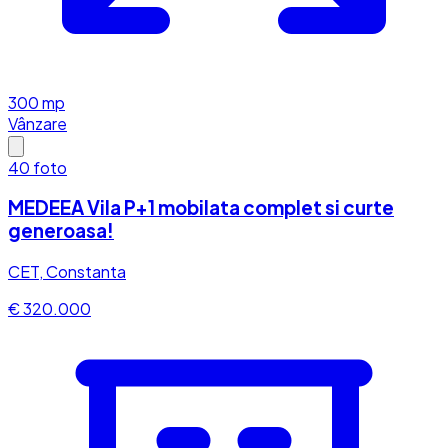
300
mp
Vânzare
40
foto
MEDEEA Vila P+1 mobilata complet si curte
generoasa!
CET, Constanta
€ 320.000