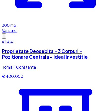
300
mp
Vânzare
6
foto
Proprietate Deosebita - 3 Corpuri -
Pozitionare Centrala - Ideal Investitie
Tomis I, Constanta
€ 400.000