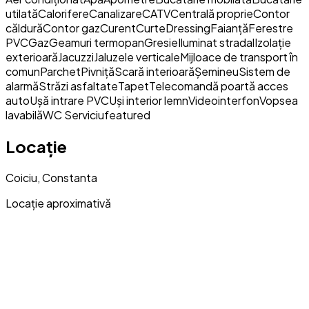
utilată
Calorifere
Canalizare
CATV
Centrală proprie
Contor
căldură
Contor gaz
Curent
Curte
Dressing
Faianță
Ferestre
PVC
Gaz
Geamuri termopan
Gresie
Iluminat stradal
Izolație
exterioară
Jacuzzi
Jaluzele verticale
Mijloace de transport în
comun
Parchet
Pivniță
Scară interioară
Șemineu
Sistem de
alarmă
Străzi asfaltate
Tapet
Telecomandă poartă acces
auto
Ușă intrare PVC
Uși interior lemn
Videointerfon
Vopsea
lavabilă
WC Serviciu
featured
Locație
Coiciu, Constanta
Locație aproximativă