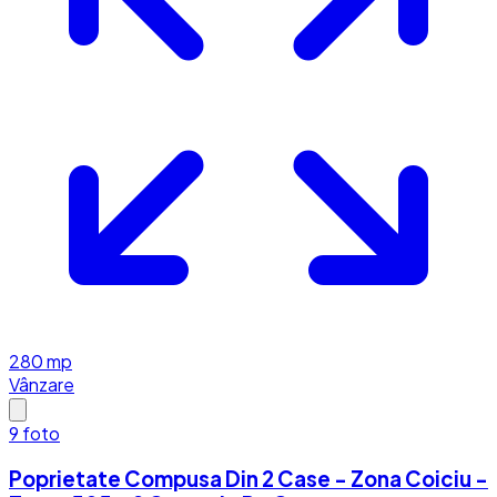
280
mp
Vânzare
9
foto
Poprietate Compusa Din 2 Case - Zona Coiciu -