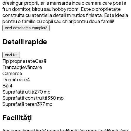
dresinguri proprii, iar la mansarda inca o camera care poate
fi un dormitor, birou sau hobby room. Este o proprietate
construita cu atentie la detalii minutios finisata. Este ideala
pentru o familie cu copii sau chiar pentru doua familii!
Vezi descrierea completă
Detalii rapide
Vezi tot
Tip proprietate
Casă
Tranzacție
Vânzare
Camere
6
Dormitoare
4
Băi
4
Suprafață utilă
270 mp
Suprafață construită
350 mp
Suprafață teren
397 mp
Facilități
Aer condiționat
Apă
Apometre
Bucătărie mobilată
Bucătărie