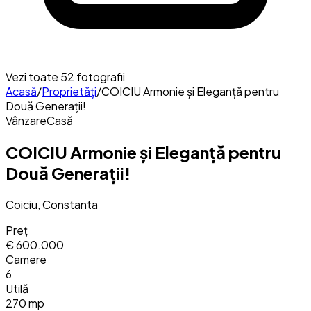
Vezi toate
52
fotografii
Acasă
/
Proprietăți
/
COICIU Armonie și Eleganță pentru
Două Generații!
Vânzare
Casă
COICIU Armonie și Eleganță pentru
Două Generații!
Coiciu, Constanta
Preț
€ 600.000
Camere
6
Utilă
270 mp