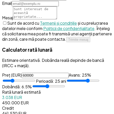
Email
Mesaj
Sunt de acord cu
Termenii și condițiile
și cu prelucrarea
datelor mele conform
Politicii de confidențialitate
.
Înțeleg
că solicitarea mea poate fi transmisă unei agenții partenere
din zonă, care mă poate contacta.
Trimite mesaj
Calculator rată lunară
Estimare orientativă. Dobânda reală depinde de bancă
(IRCC + marjă).
Preț (
EUR
)
Avans:
25
%
Perioadă:
25
ani
Dobândă:
6.5
%
Rată lunară estimată
3.038 EUR
450.000 EUR
Credit
461.530 EUR