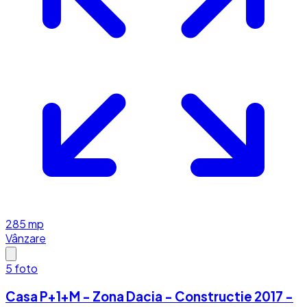
285
mp
Vânzare
5
foto
Casa P+1+M - Zona Dacia - Constructie 2017 -