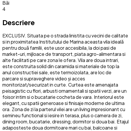
Băi
4
Descriere
EXCLUSIV. Situata pe o strada linistita cu vecini de calitate
si in proximitatea Institutului de Marina aceasta vila ideală
pentru două familii, este usor accesibila, la doi pasi de
market-uri, mijloace de transport, piata agro-alimentara si
alte facilitati pe care zona le ofera. Vila are doua intrari,
este construita solid din caramida si materiale de top la
anul constructiei sale, este termoizolata, are loc de
parcare si supraveghere video și acces
monitorizat/securizat in curte. Curtea este amenajata
peisagistic cu flori, arbusti ornamentali si spatii verzi, are un
foisor intim si o bucatarie cocheta de vara. Interiorul este
elegant, cu spatii generoase si finisaje moderne de ultima
ora. Zona de zi la parterul vilei are un living impresionant cu
semineu functional si iesire in terasa, plus o camera de zi,
dining room, bucatarie, dressing, dormitor si doua bai. Etajul
adaposteste doua dormitoare mari cu bai, balcoane si