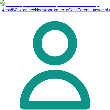
Acasă
Vânzare
Închiriere
Apartamente
Case
Terenuri
Ansamblu