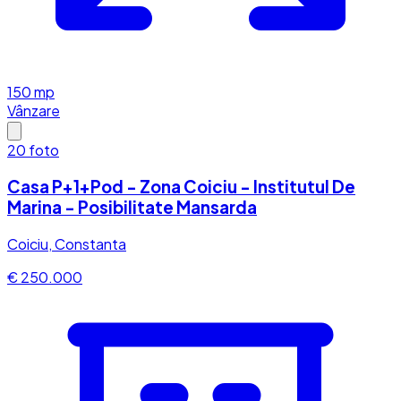
150
mp
Vânzare
20
foto
Casa P+1+Pod - Zona Coiciu - Institutul De
Marina - Posibilitate Mansarda
Coiciu, Constanta
€ 250.000