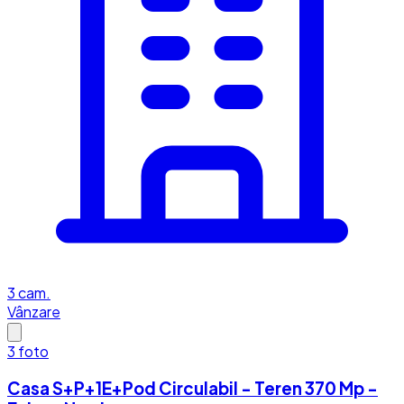
3
cam.
Vânzare
3
foto
Casa S+P+1E+Pod Circulabil - Teren 370 Mp -